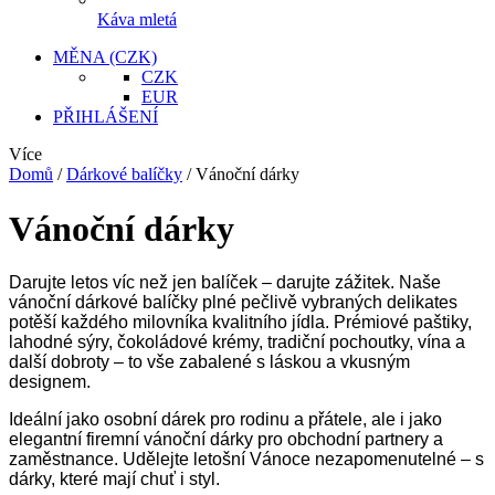
Káva mletá
MĚNA
(CZK)
CZK
EUR
PŘIHLÁŠENÍ
Více
Domů
/
Dárkové balíčky
/
Vánoční dárky
Vánoční dárky
Darujte letos víc než jen balíček – darujte zážitek. Naše
vánoční dárkové balíčky
plné pečlivě vybraných
delikates
potěší každého milovníka kvalitního jídla. Prémiové
paštiky
,
lahodné
sýry
, čokoládové krémy, tradiční pochoutky, vína a
další dobroty – to vše zabalené s láskou a vkusným
designem.
Ideální jako osobní dárek pro rodinu a přátele, ale i jako
elegantní
firemní vánoční dárky
pro obchodní partnery a
zaměstnance.
Udělejte letošní Vánoce nezapomenutelné – s
dárky, které mají chuť i styl.