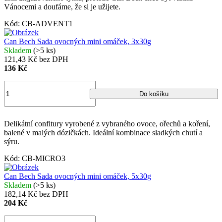
Vánocemi a doufáme, že si je užijete.
Kód:
CB-ADVENT1
Can Bech Sada ovocných mini omáček, 3x30g
Skladem
(>5 ks)
121,43 Kč bez DPH
136 Kč
Do košíku
Delikátní confitury vyrobené z vybraného ovoce, ořechů a koření,
balené v malých dózičkách. Ideální kombinace sladkých chutí a
sýru.
Kód:
CB-MICRO3
Can Bech Sada ovocných mini omáček, 5x30g
Skladem
(>5 ks)
182,14 Kč bez DPH
204 Kč