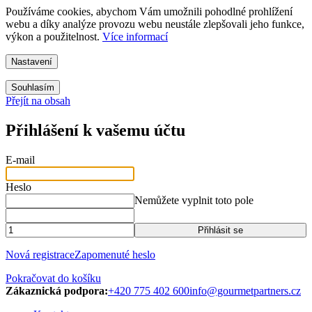
Používáme cookies, abychom Vám umožnili pohodlné prohlížení
webu a díky analýze provozu webu neustále zlepšovali jeho funkce,
výkon a použitelnost.
Více informací
Nastavení
Souhlasím
Přejít na obsah
Přihlášení k vašemu účtu
E-mail
Heslo
Nemůžete vyplnit toto pole
Přihlásit se
Nová registrace
Zapomenuté heslo
Pokračovat do košíku
Zákaznická podpora:
+420 775 402 600
info@gourmetpartners.cz