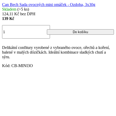
Can Bech Sada ovocných mini omáček - Ozdoba, 3x30g
Skladem
(>5 ks)
124,11 Kč bez DPH
139 Kč
Do košíku
Delikátní confitury vyrobené z vybraného ovoce, ořechů a koření,
balené v malých dózičkách. Ideální kombinace sladkých chutí a
sýru.
Kód:
CB-MINI3O