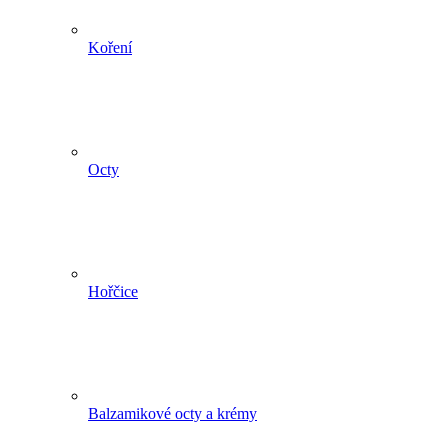
Koření
Octy
Hořčice
Balzamikové octy a krémy