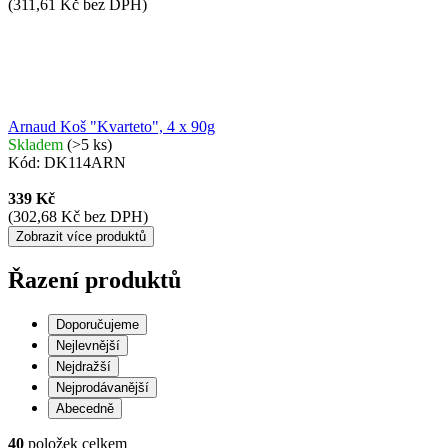
(311,61 Kč bez DPH)
Arnaud Koš "Kvarteto", 4 x 90g
Skladem
(>5 ks)
Kód:
DK114ARN
339 Kč
(302,68 Kč bez DPH)
Zobrazit více produktů
Řazení produktů
Doporučujeme
Nejlevnější
Nejdražší
Nejprodávanější
Abecedně
40
položek celkem