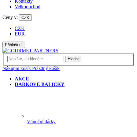
Kontakty
Velkoobchod
Ceny v:
CZK
CZK
EUR
Přihlášení
Hledat
Nákupní košík
Prázdný košík
AKCE
DÁRKOVÉ BALÍČKY
Vánoční dárky