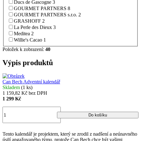
Ducs de Gascogne
3
GOURMET PARTNERS
8
GOURMET PARTNERS s.r.o.
2
GRASHOFF
2
La Perle des Dieux
3
Meditea
2
Willie's Cacao
1
Položek k zobrazení:
40
Výpis produktů
Can Bech Adventní kalendář
Skladem
(1 ks)
1 159,82 Kč bez DPH
1 299 Kč
Do košíku
Tento kalendář je projektem, který se zrodil z nadšení a neúnavného
úsilí angažovaného týmu, protože Can Bech chce být vašimi