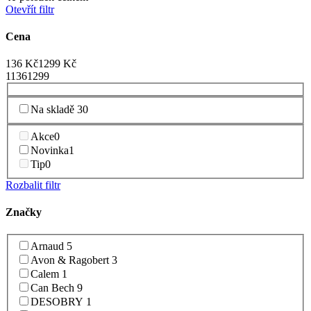
Otevřít filtr
Cena
136
Kč
1299
Kč
1
136
1299
Na skladě
30
Akce
0
Novinka
1
Tip
0
Rozbalit filtr
Značky
Arnaud
5
Avon & Ragobert
3
Calem
1
Can Bech
9
DESOBRY
1