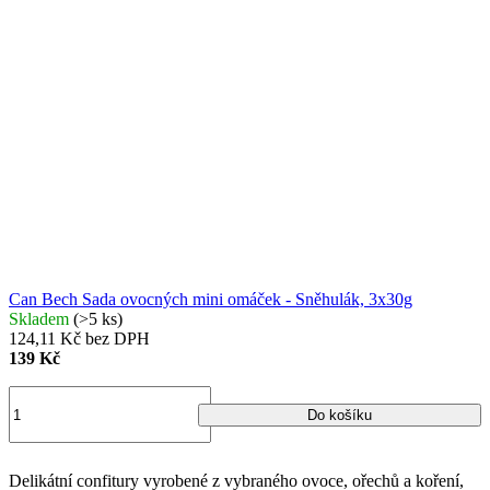
Can Bech Sada ovocných mini omáček - Sněhulák, 3x30g
Skladem
(>5 ks)
124,11 Kč bez DPH
139 Kč
Do košíku
Delikátní confitury vyrobené z vybraného ovoce, ořechů a koření,