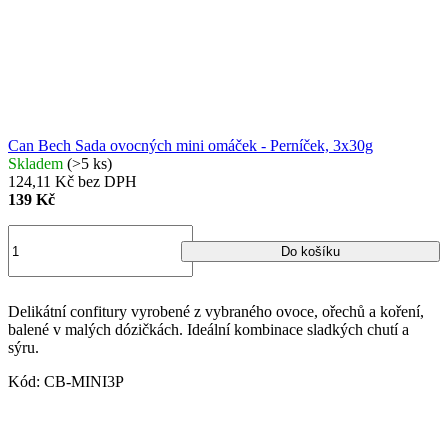
Can Bech Sada ovocných mini omáček - Perníček, 3x30g
Skladem
(>5 ks)
124,11 Kč bez DPH
139 Kč
Do košíku
Delikátní confitury vyrobené z vybraného ovoce, ořechů a koření,
balené v malých dózičkách. Ideální kombinace sladkých chutí a
sýru.
Kód:
CB-MINI3P