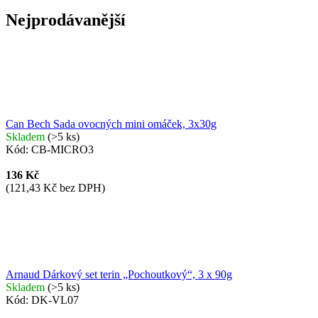
Nejprodávanější
Can Bech Sada ovocných mini omáček, 3x30g
Skladem
(>5 ks)
Kód:
CB-MICRO3
136 Kč
(121,43 Kč bez DPH)
Arnaud Dárkový set terin „Pochoutkový“, 3 x 90g
Skladem
(>5 ks)
Kód:
DK-VL07