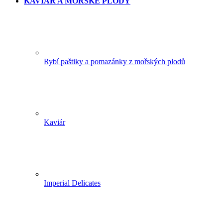
KAVIÁR A MOŘSKÉ PLODY
Rybí paštiky a pomazánky z mořských plodů
Kaviár
Imperial Delicates