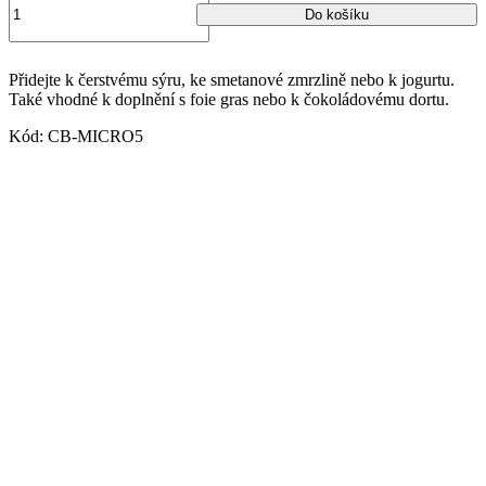
Do košíku
Přidejte k čerstvému sýru, ke smetanové zmrzlině nebo k jogurtu.
Také vhodné k doplnění s foie gras nebo k čokoládovému dortu.
Kód:
CB-MICRO5