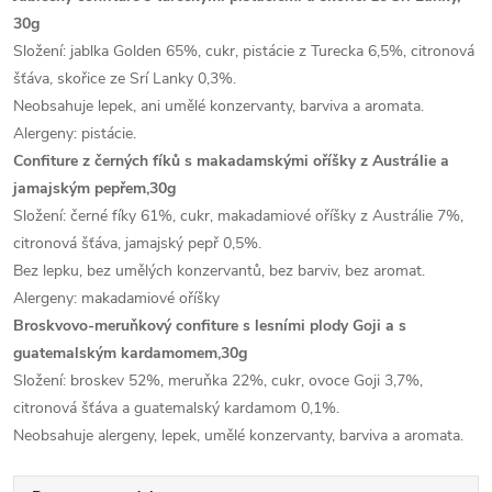
30g
Složení: jablka Golden 65%, cukr, pistácie z Turecka 6,5%, citronová
šťáva, skořice ze Srí Lanky 0,3%.
Neobsahuje lepek, ani umělé konzervanty, barviva a aromata.
Alergeny: pistácie.
Confiture z černých fíků s makadamskými oříšky z Austrálie a
jamajským pepřem,30g
Složení: černé fíky 61%, cukr, makadamiové oříšky z Austrálie 7%,
citronová šťáva, jamajský pepř 0,5%.
Bez lepku, bez umělých konzervantů, bez barviv, bez aromat.
Alergeny: makadamiové oříšky
Broskvovo-meruňkový confiture s lesními plody Goji a s
guatemalským kardamomem,30g
Složení: broskev 52%, meruňka 22%, cukr, ovoce Goji 3,7%,
citronová šťáva a guatemalský kardamom 0,1%.
Neobsahuje alergeny, lepek, umělé konzervanty, barviva a aromata.