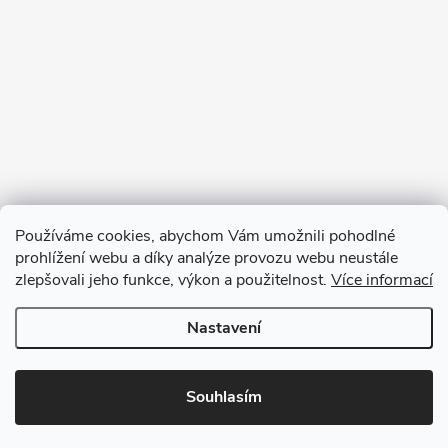
Používáme cookies, abychom Vám umožnili pohodlné
prohlížení webu a díky analýze provozu webu neustále
zlepšovali jeho funkce, výkon a použitelnost.
Více informací
Sledovat na Instagramu
Nastavení
Copyright 2026
GOURMET PARTNERS
. Všechna práva vyhrazena.
Souhlasím
Vytvořil Shoptet Premium