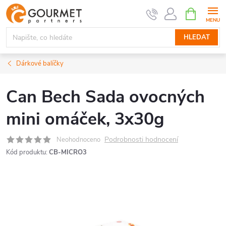
Přejít
NÁKUPNÍ
KOŠÍK
na
obsah
HLEDAT
Dárkové balíčky
Can Bech Sada ovocných
mini omáček, 3x30g
Podrobnosti hodnocení
Neohodnoceno
Kód produktu:
CB-MICRO3