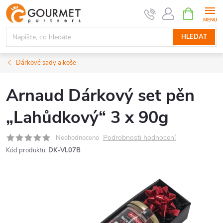
Přejít
NÁKUPNÍ
KOŠÍK
na
obsah
HLEDAT
Dárkové sady a koše
Arnaud Dárkový set pěn
„Lahůdkový“ 3 x 90g
Podrobnosti hodnocení
Neohodnoceno
Kód produktu:
DK-VL07B