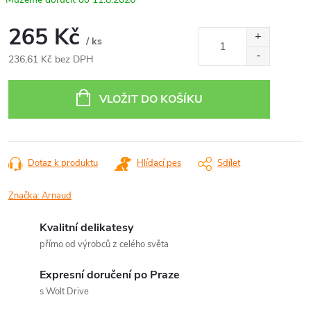
265 Kč
/ ks
236,61 Kč bez DPH
Měrná
cena:
VLOŽIT DO KOŠÍKU
Dotaz k produktu
Hlídací pes
Sdílet
Značka:
Arnaud
Kvalitní delikatesy
přímo od výrobců z celého světa
Expresní doručení po Praze
s Wolt Drive