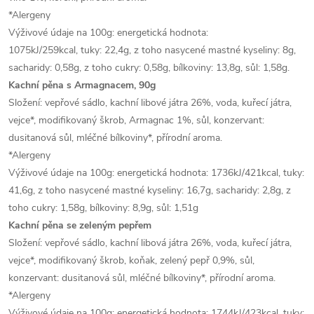
*Alergeny
Výživové údaje na 100g: energetická hodnota:
1075kJ/259kcal, tuky: 22,4g, z toho nasycené mastné kyseliny: 8g,
sacharidy: 0,58g, z toho cukry: 0,58g, bílkoviny: 13,8g, sůl: 1,58g.
Kachní pěna s Armagnacem, 90g
Složení: vepřové sádlo, kachní libové játra 26%, voda, kuřecí játra,
vejce*, modifikovaný škrob, Armagnac 1%, sůl, konzervant:
dusitanová sůl, mléčné bílkoviny*, přírodní aroma.
*Alergeny
Výživové údaje na 100g: energetická hodnota: 1736kJ/421kcal, tuky:
41,6g, z toho nasycené mastné kyseliny: 16,7g, sacharidy: 2,8g, z
toho cukry: 1,58g, bílkoviny: 8,9g, sůl: 1,51g
Kachní pěna se zeleným pepřem
Složení: vepřové sádlo, kachní libová játra 26%, voda, kuřecí játra,
vejce*, modifikovaný škrob, koňak, zelený pepř 0,9%, sůl,
konzervant: dusitanová sůl, mléčné bílkoviny*, přírodní aroma.
*Alergeny
Výživové údaje na 100g: energetická hodnota: 1744kJ/423kcal, tuky: