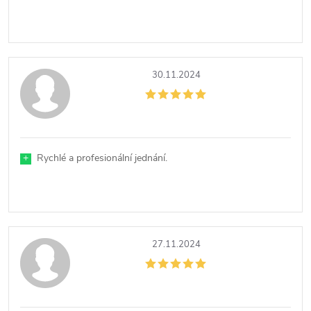
s
h
30.11.2024
o
d
n
+
Rychlé a profesionální jednání.
o
c
27.11.2024
e
n