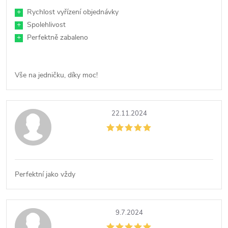
í
+
Rychlost vyřízení objednávky
+
Spolehlivost
+
Perfektně zabaleno
Vše na jedničku, díky moc!
22.11.2024
Perfektní jako vždy
9.7.2024