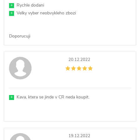
+
Rychle dodani
+
Velky vyber neobvykleho zbozi
Doporucuji
20.12.2022
+
Kava, ktera se jinde v CR neda koupit.
19.12.2022