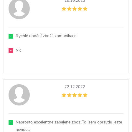
19.10.2023
+
Rychlé dodání zboží, komunikace
-
Nic
22.12.2022
+
Naprosto excelentne zabalene zbozi.To jsem opravdu jeste
nevidela