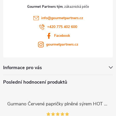
i
Gourmet Partners tým
s
info
@
gourmetpartners.cz
u
+420 775 402 600
Facebook
gourmetpartners.cz
Informace pro vás
Poslední hodnocení produktů
Gurmano Červené papričky plněné sýrem HOT palivé, 290g