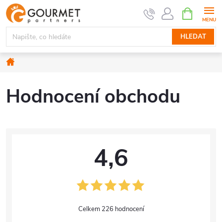
Přejít
NÁKUPNÍ
KOŠÍK
na
obsah
HLEDAT
Domů
Hodnocení obchodu
4,6
226 hodnocení