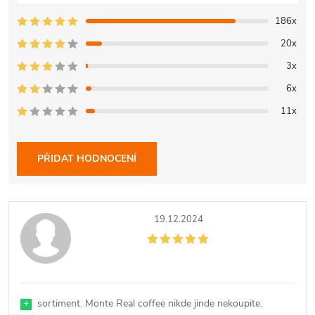
186x
20x
3x
6x
11x
PŘIDAT HODNOCENÍ
V
19.12.2024
ý
p
i
+
sortiment. Monte Real coffee nikde jinde nekoupite.