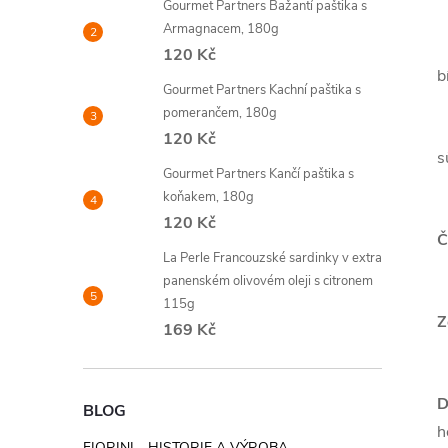
Gourmet Partners Bažantí paštika s
Armagnacem, 180g
120 Kč
b
Gourmet Partners Kachní paštika s
pomerančem, 180g
120 Kč
s
Gourmet Partners Kančí paštika s
koňakem, 180g
120 Kč
Č
La Perle Francouzské sardinky v extra
panenském olivovém oleji s citronem
115g
Z
169 Kč
D
BLOG
h
FIORINI - HISTORIE A VÝROBA