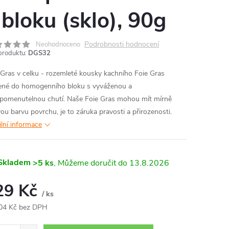
 bloku (sklo), 90g
Podrobnosti hodnocení
Neohodnoceno
produktu:
DGS32
 Gras v celku - rozemleté kousky kachního Foie Gras
ené do homogenního bloku s vyváženou a
pomenutelnou chutí. Naše Foie Gras mohou mít mírně
ou barvu povrchu, je to záruka pravosti a přirozenosti.
ilní informace
Skladem
>5 ks
13.8.2026
29 Kč
/ ks
04 Kč bez DPH
ná