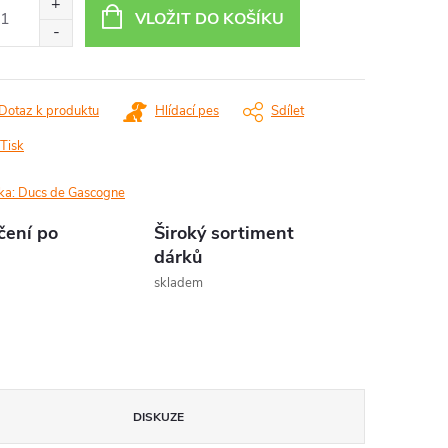
:
VLOŽIT DO KOŠÍKU
Dotaz k produktu
Hlídací pes
Sdílet
Tisk
ka:
Ducs de Gascogne
čení po
Široký sortiment
dárků
skladem
DISKUZE