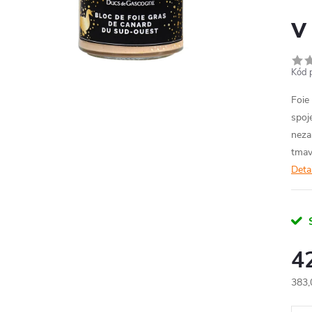
v
Kód 
Foie
spoj
neza
tmav
Deta
4
383,
Měr