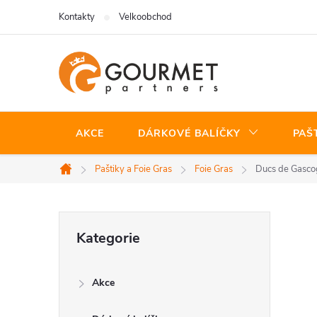
Přejít
Kontakty
Velkoobchod
na
obsah
AKCE
DÁRKOVÉ BALÍČKY
PAŠ
Paštiky a Foie Gras
Foie Gras
Ducs de Gascog
Domů
P
Přeskočit
Kategorie
kategorie
o
Akce
s