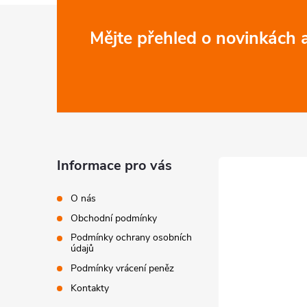
Z
Mějte přehled o novinkách
á
p
a
t
Informace pro vás
í
O nás
Obchodní podmínky
Podmínky ochrany osobních
údajů
Podmínky vrácení peněz
Kontakty