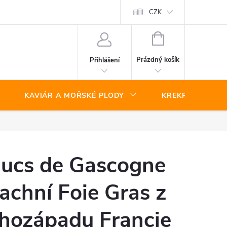
CZK
NÁKUPNÍ
KOŠÍK
Prázdný košík
Přihlášení
KAVIÁR A MOŘSKÉ PLODY
KREKRY A SLAN
ucs de Gascogne
achní Foie Gras z
ihozápadu Francie