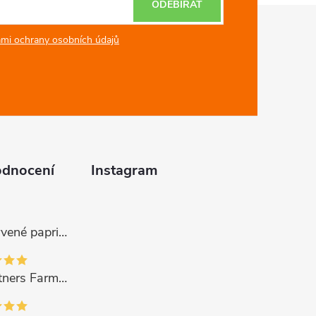
ODEBÍRAT
mi ochrany osobních údajů
odnocení
Instagram
Gurmano Červené papričky plněné sýrem HOT palivé, 290g
Gourmet Partners Farmářská paštika s hříbky, 180g