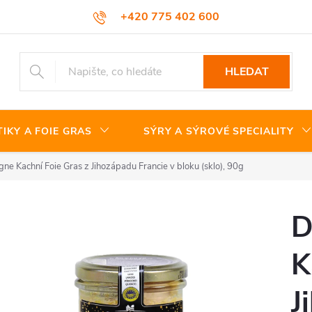
+420 775 402 600
HLEDAT
TIKY A FOIE GRAS
SÝRY A SÝROVÉ SPECIALITY
ne Kachní Foie Gras z Jihozápadu Francie v bloku (sklo), 90g
D
K
J