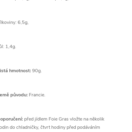
ílkoviny: 6,5g,
ůl: 1,4g.
istá hmotnost:
90g.
emě původu:
Francie.
oporučení:
před jídlem Foie Gras vložte na několik
odin do chladničky, čtvrt hodiny před podáváním