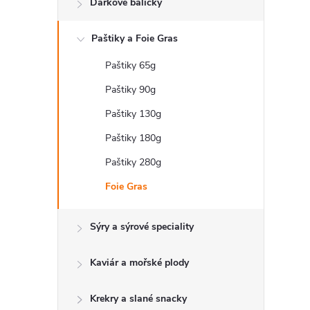
Dárkové balíčky
t
Paštiky a Foie Gras
r
Paštiky 65g
a
Paštiky 90g
n
Paštiky 130g
Paštiky 180g
n
Paštiky 280g
í
Foie Gras
p
Sýry a sýrové speciality
a
Kaviár a mořské plody
n
Krekry a slané snacky