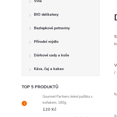
Vína
BIO delikatesy
Bezlepkové potraviny
S
Přírodní mýdlo
k
Dárkové sady a koše
V
Káva, čaj a kakao
/
TOP 5 PRODUKTŮ
t
Gourmet Partners Jelení paštika s
koňakem, 180g
120 Kč
s