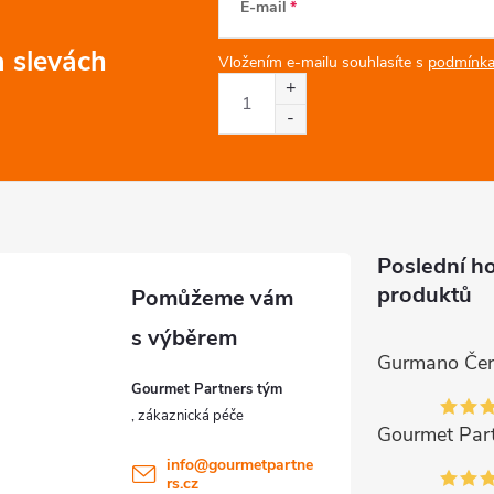
E-mail
a slevách
Vložením e-mailu souhlasíte s
podmínka
Poslední h
produktů
Gourmet Partners tým
info
@
gourmetpartne
rs.cz