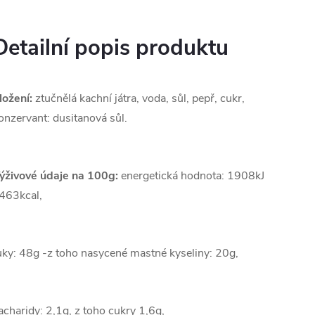
Detailní popis produktu
ložení:
ztučnělá kachní játra, voda, sůl, pepř, cukr,
onzervant: dusitanová sůl.
ýživové údaje na 100g:
energetická hodnota: 1908kJ
 463kcal,
uky: 48g -z toho nasycené mastné kyseliny: 20g,
acharidy: 2,1g, z toho cukry 1,6g,