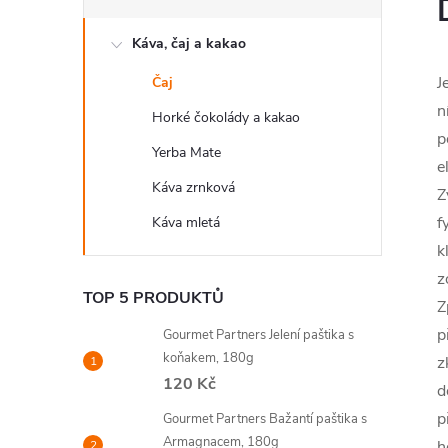
Káva, čaj a kakao
J
Čaj
n
Horké čokolády a kakao
p
Yerba Mate
e
Káva zrnková
Z
f
Káva mletá
k
z
TOP 5 PRODUKTŮ
Z
p
Gourmet Partners Jelení paštika s
koňakem, 180g
z
120 Kč
d
p
Gourmet Partners Bažantí paštika s
Armagnacem, 180g
h