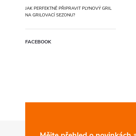
JAK PERFEKTNĚ PŘIPRAVIT PLYNOVÝ GRIL
NA GRILOVACÍ SEZONU?
FACEBOOK
Z
Mějte přehled o novinkách