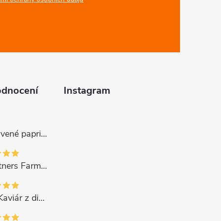
odnocení
Instagram
Gurmano Červené papričky plněné sýrem HOT palivé, 290g
Gourmet Partners Farmářská paštika s hříbky, 180g
CAVIPOINT Kaviár z divok. lososa "KETA GOLD", 200g