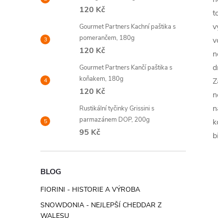
120 Kč
t
v
Gourmet Partners Kachní paštika s
pomerančem, 180g
v
120 Kč
n
d
Gourmet Partners Kančí paštika s
koňakem, 180g
Z
120 Kč
n
n
Rustikální tyčinky Grissini s
parmazánem DOP, 200g
k
95 Kč
b
BLOG
FIORINI - HISTORIE A VÝROBA
SNOWDONIA - NEJLEPŠÍ CHEDDAR Z
WALESU