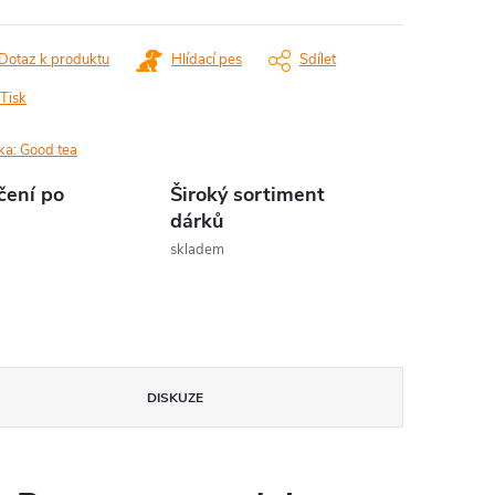
Dotaz k produktu
Hlídací pes
Sdílet
Tisk
ka:
Good tea
čení po
Široký sortiment
dárků
skladem
DISKUZE