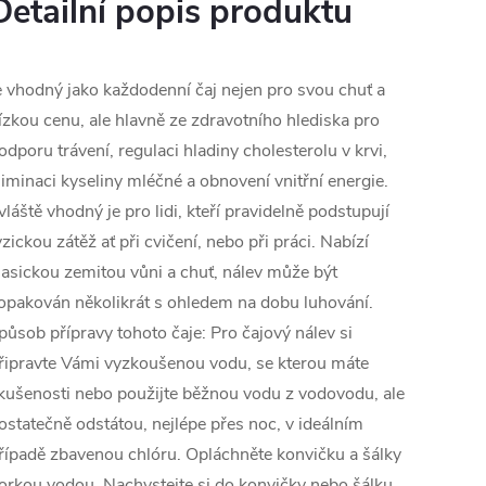
Detailní popis produktu
e vhodný jako každodenní čaj nejen pro svou chuť a
ízkou cenu, ale hlavně ze zdravotního hlediska pro
odporu trávení, regulaci hladiny cholesterolu v krvi,
liminaci kyseliny mléčné a obnovení vnitřní energie.
vláště vhodný je pro lidi, kteří pravidelně podstupují
yzickou zátěž ať při cvičení, nebo při práci. Nabízí
lasickou zemitou vůni a chuť, nálev může být
opakován několikrát s ohledem na dobu luhování.
působ přípravy tohoto čaje: Pro čajový nálev si
řipravte Vámi vyzkoušenou vodu, se kterou máte
kušenosti nebo použijte běžnou vodu z vodovodu, ale
ostatečně odstátou, nejlépe přes noc, v ideálním
řípadě zbavenou chlóru. Opláchněte konvičku a šálky
orkou vodou. Nachystejte si do konvičky nebo šálku