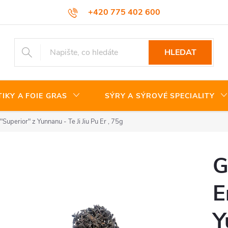
+420 775 402 600
HLEDAT
TIKY A FOIE GRAS
SÝRY A SÝROVÉ SPECIALITY
"Superior" z Yunnanu - Te Ji Jiu Pu Er , 75g
G
E
Y