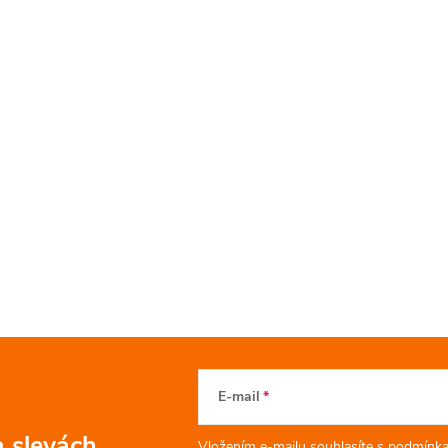
E-mail
a slevách
Vložením e-mailu souhlasíte s
podmínka