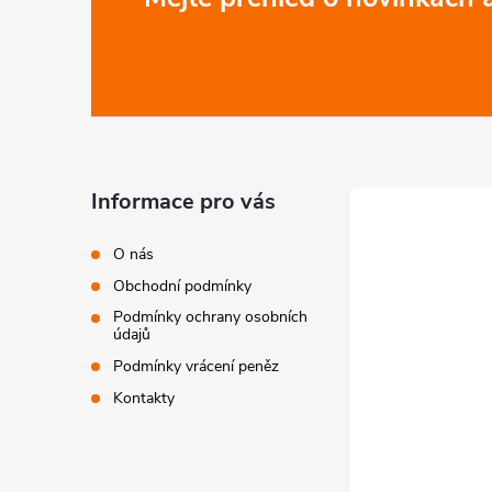
á
p
a
t
Informace pro vás
í
O nás
Obchodní podmínky
Podmínky ochrany osobních
údajů
Podmínky vrácení peněz
Kontakty