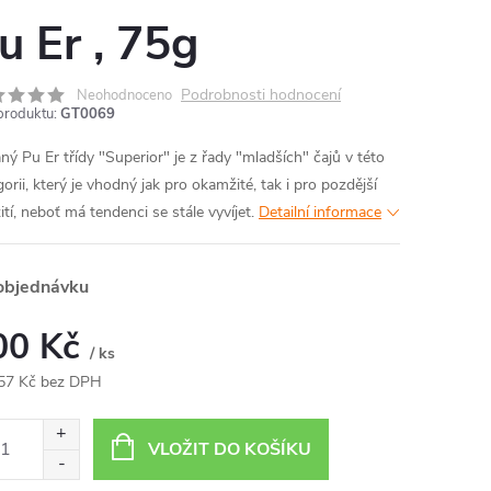
u Er , 75g
Podrobnosti hodnocení
Neohodnoceno
produktu:
GT0069
ný Pu Er třídy "Superior" je z řady "mladších" čajů v této
orii, který je vhodný jak pro okamžité, tak i pro pozdější
ití, neboť má tendenci se stále vyvíjet.
Detailní informace
objednávku
00 Kč
/ ks
57 Kč bez DPH
ná
:
VLOŽIT DO KOŠÍKU