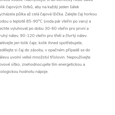
olik čajových lístků, aby na každý jeden šálek
ycházela půlka až celá čajová lžička. Zalejte čaj horkou
odou o teplotě 85-90°C (voda pár vteřin po varu) a
echte vyluhovat po dobu 30-60 vteřin pro první a
ruhý nálev, 90-120 vteřin pro třetí a čtvrtý nálev.
alévejte jen tolik čaje, kolik ihned spotřebujete,
edělejte si čaj do zásoby, v opačném případě se do
álevu uvolní velké množství tříslovin. Nepoužívejte
ovové sítko, znehodnocujete tím energetickou a
iologickou hodnotu nápoje.