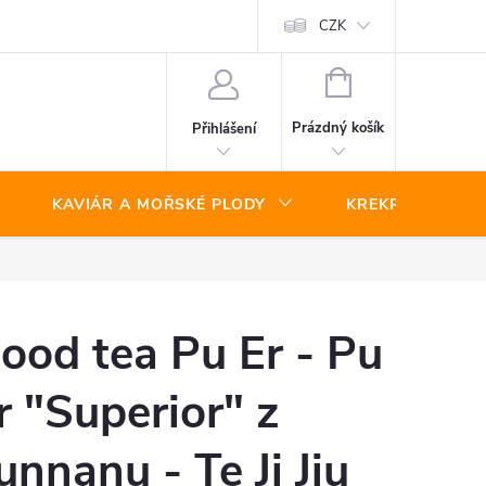
CZK
NÁKUPNÍ
KOŠÍK
Prázdný košík
Přihlášení
KAVIÁR A MOŘSKÉ PLODY
KREKRY A SLAN
ood tea Pu Er - Pu
r "Superior" z
unnanu - Te Ji Jiu