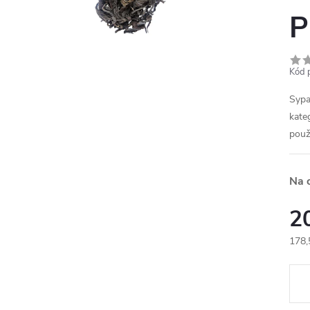
P
Kód 
Sypa
kateg
použ
Na 
2
178,
Měr
cena