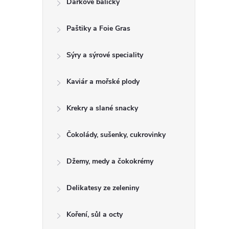
Dárkové balíčky
t
Paštiky a Foie Gras
r
a
Sýry a sýrové speciality
n
Kaviár a mořské plody
n
Krekry a slané snacky
í
Čokolády, sušenky, cukrovinky
p
Džemy, medy a čokokrémy
a
Delikatesy ze zeleniny
n
Koření, sůl a octy