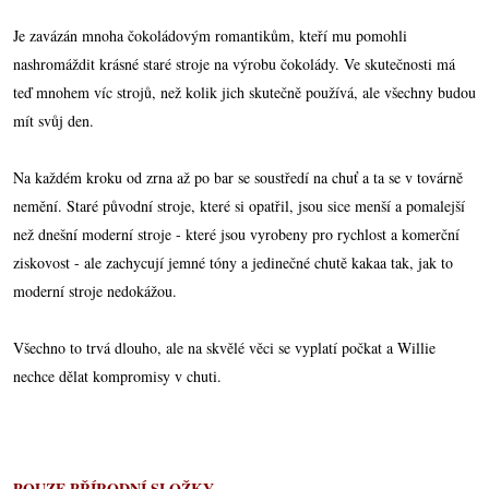
Je zavázán mnoha čokoládovým romantikům, kteří mu pomohli
nashromáždit krásné staré stroje na výrobu čokolády. Ve skutečnosti má
teď mnohem víc strojů, než kolik jich skutečně používá, ale všechny budou
mít svůj den.
Na každém kroku od zrna až po bar se soustředí na chuť a ta se v továrně
nemění. Staré původní stroje, které si opatřil, jsou sice menší a pomalejší
než dnešní moderní stroje - které jsou vyrobeny pro rychlost a komerční
ziskovost - ale zachycují jemné tóny a jedinečné chutě kakaa tak, jak to
moderní stroje nedokážou.
Všechno to trvá dlouho, ale na skvělé věci se vyplatí počkat a Willie
nechce dělat kompromisy v chuti.
POUZE PŘÍRODNÍ SLOŽKY