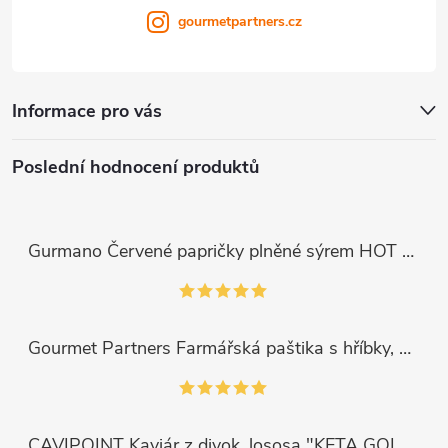
gourmetpartners.cz
Informace pro vás
Poslední hodnocení produktů
Gurmano Červené papričky plněné sýrem HOT palivé, 290g
Gourmet Partners Farmářská paštika s hříbky, 180g
CAVIPOINT Kaviár z divok. lososa "KETA GOLD", 200g