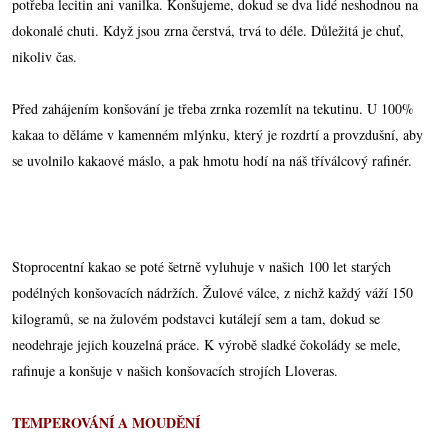
potřeba lecitin ani vanilka. Konšujeme, dokud se dva lidé neshodnou na
dokonalé chuti. Když jsou zrna čerstvá, trvá to déle. Důležitá je chuť,
nikoliv čas.
Před zahájením konšování je třeba zrnka rozemlít na tekutinu. U 100%
kakaa to děláme v kamenném mlýnku, který je rozdrtí a provzdušní, aby
se uvolnilo kakaové máslo, a pak hmotu hodí na náš tříválcový rafinér.
Stoprocentní kakao se poté šetrně vyluhuje v našich 100 let starých
podélných konšovacích nádržích. Žulové válce, z nichž každý váží 150
kilogramů, se na žulovém podstavci kutálejí sem a tam, dokud se
neodehraje jejich kouzelná práce. K výrobě sladké čokolády se mele,
rafinuje a konšuje v našich konšovacích strojích Lloveras.
TEMPEROVÁNÍ A MOUDĚNÍ