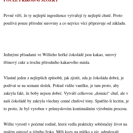
Pevně věří, že ty nejlepší ingredience vytvářejí ty nejlepší chutě. Proto
používá pouze přírodní suroviny a co nejvíce věcí připravuje od základu.
Jedinými přísadami ve Willieho hořké čokoládě jsou kakao, surový
třtinový cukr a trochu přírodního kakaového másla.
Vlastně jeden z nejlepších způsobů, jak zjistit, zda je čokoláda dobrá, je
podívat se na seznam složek. Pokud vidíte vanilku, je tam proto, aby
zakryla fakt, že boby nejsou dobré. Vytváří celkovou „domácí“ chuť, ale v
naší čokoládě by zakryla všechny cenné chuťové tóny. Spatříte-li lecitin, je
to proto, že byl vyroben v průmyslovém kontinuálním výrobním procesu.
Willie vyrostl v početné rodině, která vedla prakticky soběstačný život na
malém ostrově u jižního Irska. Měli kozy na mléko a sýr, odpařovali