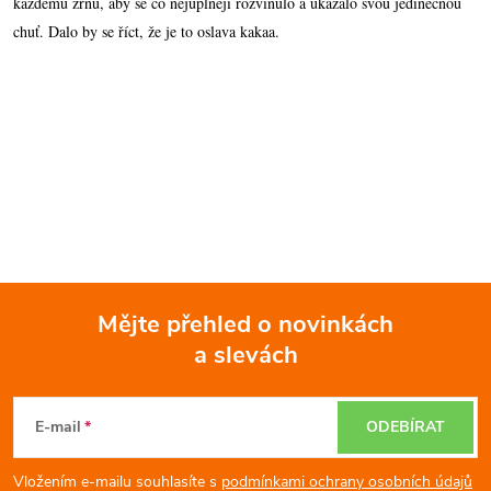
každému zrnu, aby se co nejúplněji rozvinulo a ukázalo svou jedinečnou
chuť. Dalo by se říct, že je to oslava kakaa.
Mějte přehled o novinkách
a slevách
Z
á
E-mail
ODEBÍRAT
p
Vložením e-mailu souhlasíte s
podmínkami ochrany osobních údajů