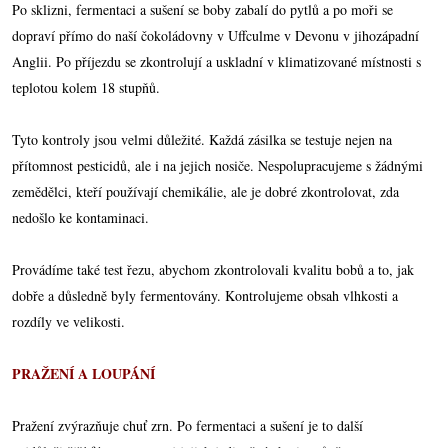
Po sklizni, fermentaci a sušení se boby zabalí do pytlů a po moři se
dopraví přímo do naší čokoládovny v Uffculme v Devonu v jihozápadní
Anglii. Po příjezdu se zkontrolují a uskladní v klimatizované místnosti s
teplotou kolem 18 stupňů.
Tyto kontroly jsou velmi důležité. Každá zásilka se testuje nejen na
přítomnost pesticidů, ale i na jejich nosiče. Nespolupracujeme s žádnými
zemědělci, kteří používají chemikálie, ale je dobré zkontrolovat, zda
nedošlo ke kontaminaci.
Provádíme také test řezu, abychom zkontrolovali kvalitu bobů a to, jak
dobře a důsledně byly fermentovány. Kontrolujeme obsah vlhkosti a
rozdíly ve velikosti.
PRAŽENÍ A LOUPÁNÍ
Pražení zvýrazňuje chuť zrn. Po fermentaci a sušení je to další