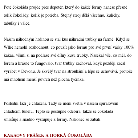
Poté čokoláda projde přes depotér, který do každé formy nanese přesně
tolik čokolády, kolik je potřeba. Stejný stroj dělá všechno, kuličky,
tabulky i válce.
Naším náhodným hrdinou se stal kus náhradní trubky na farmě. Když se
Wllie nemohl rozhodnout, co použít jako formu pro své první várky 100%
kakaa, všiml si na podlaze své dílny kusu trubky. Nasekal vše, co měl, do
forem a krásně to fungovalo, tvar trubky zachoval, když později začal
vyrábět v Devonu. Je skvělý tvar na strouhání a lépe se uchovává, protože
má mnohem menší povrch než plochá tyčinka.
Poslední fází je chlazení. Tady se mění světla v našem spirálovém
chladicím tunelu. Teplo se postupně odebírá, takže se čokoláda
smršťuje a snadno vystupuje z formy. Nakonec se zabalí.
KAKAOVÝ PRÁŠEK A HORKÁ ČOKOLÁDA