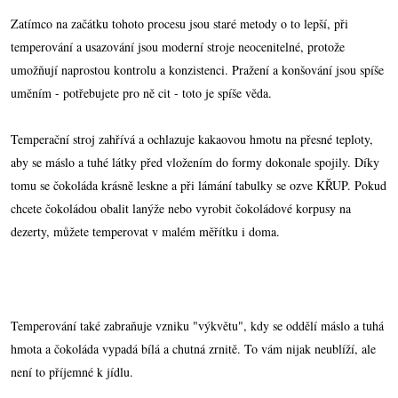
Zatímco na začátku tohoto procesu jsou staré metody o to lepší, při
temperování a usazování jsou moderní stroje neocenitelné, protože
umožňují naprostou kontrolu a konzistenci. Pražení a konšování jsou spíše
uměním - potřebujete pro ně cit - toto je spíše věda.
Temperační stroj zahřívá a ochlazuje kakaovou hmotu na přesné teploty,
aby se máslo a tuhé látky před vložením do formy dokonale spojily. Díky
tomu se čokoláda krásně leskne a při lámání tabulky se ozve KŘUP. Pokud
chcete čokoládou obalit lanýže nebo vyrobit čokoládové korpusy na
dezerty, můžete temperovat v malém měřítku i doma.
Temperování také zabraňuje vzniku "výkvětu", kdy se oddělí máslo a tuhá
hmota a čokoláda vypadá bílá a chutná zrnitě. To vám nijak neublíží, ale
není to příjemné k jídlu.