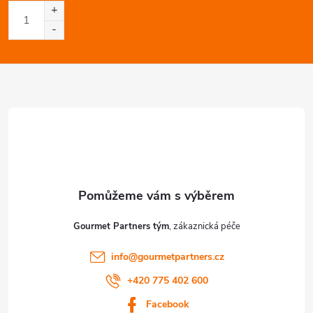
a
t
í
Gourmet Partners tým
info
@
gourmetpartners.cz
+420 775 402 600
Facebook