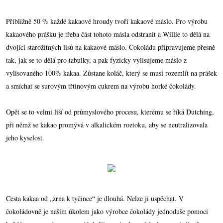
Přibližně 50 % každé kakaové hroudy tvoří kakaové máslo. Pro výrobu
kakaového prášku je třeba část tohoto másla odstranit a Willie to dělá na
dvojici starožitných lisů na kakaové máslo. Čokoládu připravujeme přesně
tak, jak se to dělá pro tabulky, a pak fyzicky vylisujeme máslo z
vylisovaného 100% kakaa. Zůstane koláč, který se musí rozemlít na prášek
a smíchat se surovým třtinovým cukrem na výrobu horké čokolády.
Opět se to velmi liší od průmyslového procesu, kterému se říká Dutching,
při němž se kakao promývá v alkalickém roztoku, aby se neutralizovala
jeho kyselost.
Cesta kakaa od „zrna k tyčince“ je dlouhá. Nelze ji uspěchat. V
čokoládovně je naším úkolem jako výrobce čokolády jednoduše pomoci