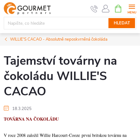
Přejít
NÁKUPNÍ
KOŠÍK
na
obsah
HLEDAT
WILLIE'S CACAO - Absolutně neposkvrněná čokoláda
Tajemství továrny na
čokoládu WILLIE'S
CACAO
18.3.2025
TOVÁRNA NA ČOKOLÁDU
V roce 2008 založil Willie Harcourt-Cooze první britskou továrnu na