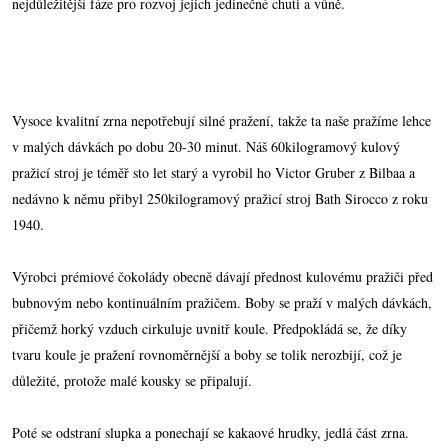
nejdůležitější fáze pro rozvoj jejich jedinečné chuti a vůně.
Vysoce kvalitní zrna nepotřebují silné pražení, takže ta naše pražíme lehce
v malých dávkách po dobu 20-30 minut. Náš 60kilogramový kulový
pražicí stroj je téměř sto let starý a vyrobil ho Victor Gruber z Bilbaa a
nedávno k němu přibyl 250kilogramový pražicí stroj Bath Sirocco z roku
1940.
Výrobci prémiové čokolády obecně dávají přednost kulovému pražiči před
bubnovým nebo kontinuálním pražičem. Boby se praží v malých dávkách,
přičemž horký vzduch cirkuluje uvnitř koule. Předpokládá se, že díky
tvaru koule je pražení rovnoměrnější a boby se tolik nerozbijí, což je
důležité, protože malé kousky se připalují.
Poté se odstraní slupka a ponechají se kakaové hrudky, jedlá část zrna.