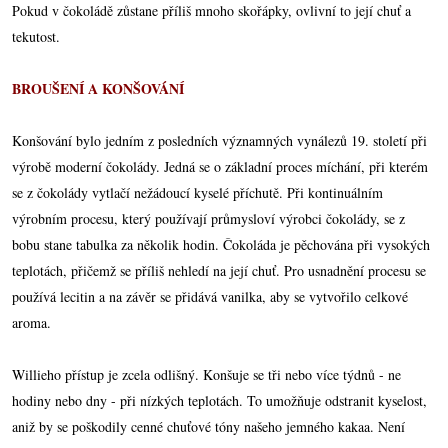
Pokud v čokoládě zůstane příliš mnoho skořápky, ovlivní to její chuť a
tekutost.
BROUŠENÍ A KONŠOVÁNÍ
Konšování bylo jedním z posledních významných vynálezů 19. století při
výrobě moderní čokolády. Jedná se o základní proces míchání, při kterém
se z čokolády vytlačí nežádoucí kyselé příchutě. Při kontinuálním
výrobním procesu, který používají průmysloví výrobci čokolády, se z
bobu stane tabulka za několik hodin. Čokoláda je pěchována při vysokých
teplotách, přičemž se příliš nehledí na její chuť. Pro usnadnění procesu se
používá lecitin a na závěr se přidává vanilka, aby se vytvořilo celkové
aroma.
Willieho přístup je zcela odlišný. Konšuje se tři nebo více týdnů - ne
hodiny nebo dny - při nízkých teplotách. To umožňuje odstranit kyselost,
aniž by se poškodily cenné chuťové tóny našeho jemného kakaa. Není