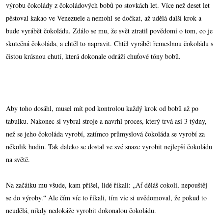
výrobu čokolády z čokoládových bobů po stovkách let. Více než deset let
pěstoval kakao ve Venezuele a nemohl se dočkat, až udělá další krok a
bude vyrábět čokoládu. Zdálo se mu, že svět ztratil povědomí o tom, co je
skutečná čokoláda, a chtěl to napravit. Chtěl vyrábět řemeslnou čokoládu s
čistou krásnou chutí, která dokonale odráží chuťové tóny bobů.
Aby toho dosáhl, musel mít pod kontrolou každý krok od bobů až po
tabulku. Nakonec si vybral stroje a navrhl proces, který trvá asi 3 týdny,
než se jeho čokoláda vyrobí, zatímco průmyslová čokoláda se vyrobí za
několik hodin. Tak daleko se dostal ve své snaze vyrobit nejlepší čokoládu
na světě.
Na začátku mu všude, kam přišel, lidé říkali: „Ať děláš cokoli, nepouštěj
se do výroby.“ Ale čím víc to říkali, tím víc si uvědomoval, že pokud to
neudělá, nikdy nedokáže vyrobit dokonalou čokoládu.