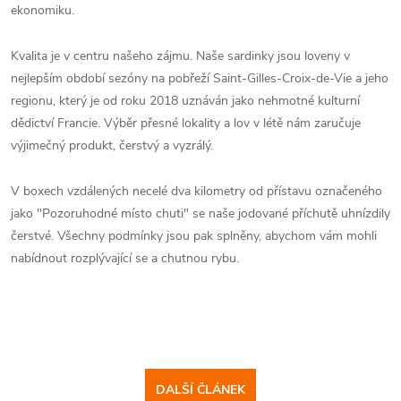
ekonomiku.
Kvalita je v centru našeho zájmu. Naše sardinky jsou loveny v
nejlepším období sezóny na pobřeží Saint-Gilles-Croix-de-Vie a jeho
regionu, který je od roku 2018 uznáván jako nehmotné kulturní
dědictví Francie. Výběr přesné lokality a lov v létě nám zaručuje
výjimečný produkt, čerstvý a vyzrálý.
V boxech vzdálených necelé dva kilometry od přístavu označeného
jako "Pozoruhodné místo chuti" se naše jodované příchutě uhnízdily
čerstvé. Všechny podmínky jsou pak splněny, abychom vám mohli
nabídnout rozplývající se a chutnou rybu.
DALŠÍ ČLÁNEK