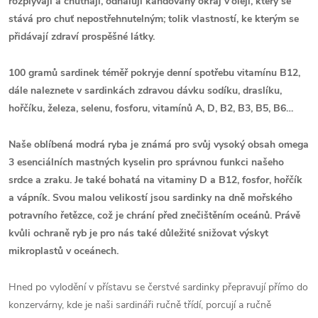
rozplývají a chutnají, odhalují kandovaný okraj v'oleji, který se
stává pro chuť nepostřehnutelným; tolik vlastností, ke kterým se
přidávají zdraví prospěšné látky.
100 gramů sardinek téměř pokryje denní spotřebu vitamínu B12,
dále naleznete v sardinkách zdravou dávku sodíku, draslíku,
hořčíku, železa, selenu, fosforu, vitamínů A, D, B2, B3, B5, B6…
Naše oblíbená modrá ryba je známá pro svůj vysoký obsah omega
3 esenciálních mastných kyselin pro správnou funkci našeho
srdce a zraku. Je také bohatá na vitaminy D a B12, fosfor, hořčík
a vápník. Svou malou velikostí jsou sardinky na dně mořského
potravního řetězce, což je chrání před znečištěním oceánů. Právě
kvůli ochraně ryb je pro nás také důležité snižovat výskyt
mikroplastů v oceánech.
Hned po vylodění v přístavu se čerstvé sardinky přepravují přímo do
konzervárny, kde je naši sardináři ručně třídí, porcují a ručně