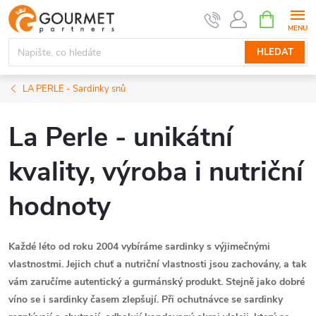
Přejít
NÁKUPNÍ
KOŠÍK
na
obsah
HLEDAT
LA PERLE - Sardinky snů
La Perle - unikátní
kvality, výroba i nutriční
hodnoty
Každé léto od roku 2004 vybíráme sardinky s výjimečnými
vlastnostmi. Jejich chuť a nutriční vlastnosti jsou zachovány, a tak
vám zaručíme autentický a gurmánský produkt. Stejně jako dobré
víno se i sardinky časem zlepšují. Při ochutnávce se sardinky