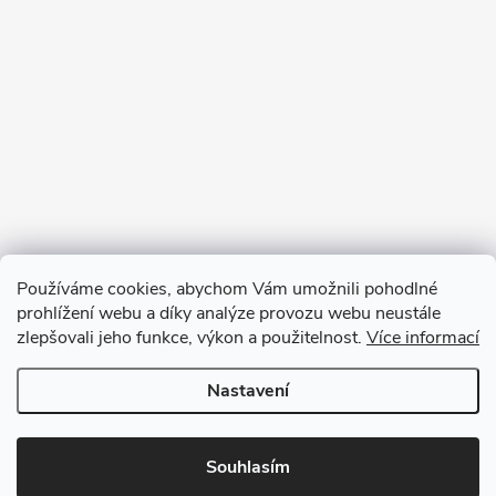
Používáme cookies, abychom Vám umožnili pohodlné
prohlížení webu a díky analýze provozu webu neustále
zlepšovali jeho funkce, výkon a použitelnost.
Více informací
Sledovat na Instagramu
Nastavení
Copyright 2026
GOURMET PARTNERS
. Všechna práva vyhrazena.
Souhlasím
Vytvořil Shoptet Premium