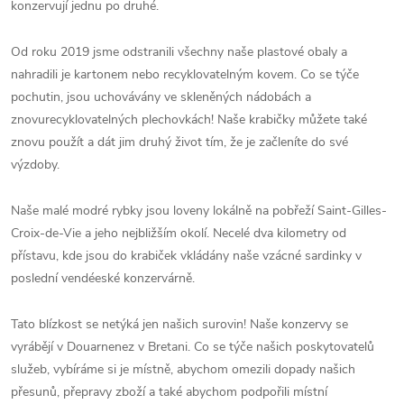
konzervují jednu po druhé.
Od roku 2019 jsme odstranili všechny naše plastové obaly a
nahradili je kartonem nebo recyklovatelným kovem. Co se týče
pochutin, jsou uchovávány ve skleněných nádobách a
znovurecyklovatelných plechovkách! Naše krabičky můžete také
znovu použít a dát jim druhý život tím, že je začleníte do své
výzdoby.
Naše malé modré rybky jsou loveny lokálně na pobřeží Saint-Gilles-
Croix-de-Vie a jeho nejbližším okolí. Necelé dva kilometry od
přístavu, kde jsou do krabiček vkládány naše vzácné sardinky v
poslední vendéeské konzervárně.
Tato blízkost se netýká jen našich surovin! Naše konzervy se
vyrábějí v Douarnenez v Bretani. Co se týče našich poskytovatelů
služeb, vybíráme si je místně, abychom omezili dopady našich
přesunů, přepravy zboží a také abychom podpořili místní