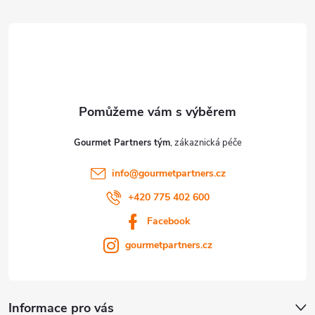
í
Gourmet Partners tým
info
@
gourmetpartners.cz
+420 775 402 600
Facebook
gourmetpartners.cz
Informace pro vás