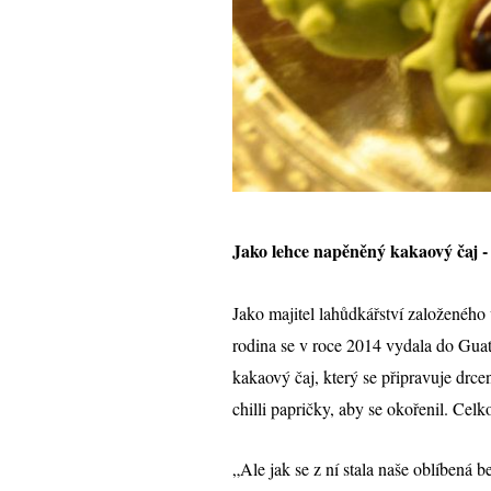
Jako lehce napěněný kakaový čaj -
Jako majitel lahůdkářství založenéh
rodina se v roce 2014 vydala do Guat
kakaový čaj, který se připravuje drce
chilli papričky, aby se okořenil. Celk
„Ale jak se z ní stala naše oblíbená b