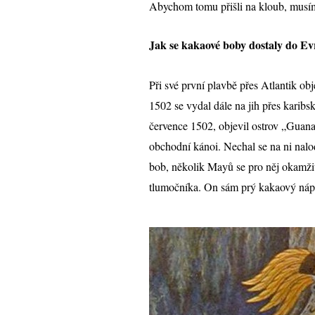
Abychom tomu přišli na kloub, musíme 
Jak se kakaové boby dostaly do E
Při své první plavbě přes Atlantik ob
1502 se vydal dále na jih přes karib
července 1502, objevil ostrov „Guana
obchodní kánoi. Nechal se na ni nalod
bob, několik Mayů se pro něj okamžit
tlumočníka. On sám prý kakaový náp