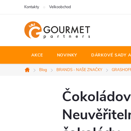
Přejít
Kontakty
Velkoobchod
na
obsah
AKCE
NOVINKY
DÁRKOVÉ SADY A
Blog
BRANDS - NAŠE ZNAČKY
GRASHOFF -
Domů
Čokoládové
Neuvěřitel