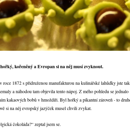
 hořký, kořeněný a Evropan si na něj musí zvyknout.
o v roce 1872 s přidruženou manufakturou na kulinářské lahůdky jste t
emaly a náhodou tam objevila tento nápoj. Z mého pohledu se jednalo 
ním kakaových bobů v hmoždíři. Byl hořký a pikantní zároveň - to druhé 
ově si na něj evropský jazýček musel chvíli zvykat.
elgická čokoláda?“ zeptal jsem se.