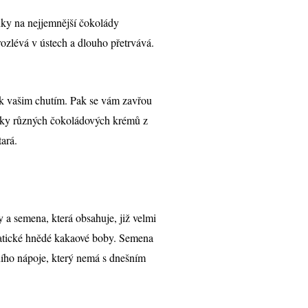
ky na nejjemnější čokolády
rozlévá v ústech a dlouho přetrvává.
e k vašim chutím. Pak se vám zavřou
bídky různých čokoládových krémů z
ará.
 a semena, která obsahuje, již velmi
matické hnědé kakaové boby. Semena
lního nápoje, který nemá s dnešním