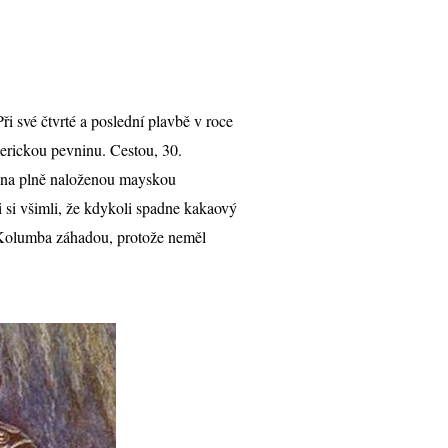
ři své čtvrté a poslední plavbě v roce
merickou pevninu. Cestou, 30.
il na plně naloženou mayskou
i si všimli, že kdykoli spadne kakaový
o Kolumba záhadou, protože neměl