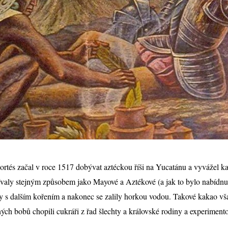
rtés začal v roce 1517 dobývat aztéckou říši na Yucatánu a vyvážel 
aly stejným způsobem jako Mayové a Aztékové (a jak to bylo nabídnut
ly s dalším kořením a nakonec se zalily horkou vodou. Takové kakao v
ch bobů chopili cukráři z řad šlechty a královské rodiny a experimentov