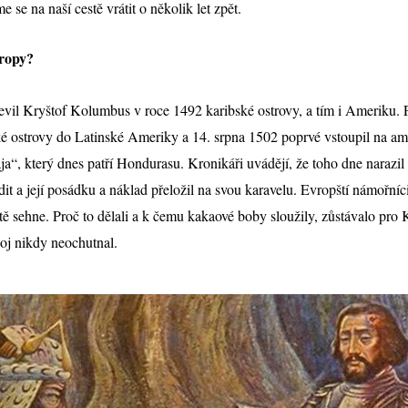
se na naší cestě vrátit o několik let zpět.
vropy?
jevil Kryštof Kolumbus v roce 1492 karibské ostrovy, a tím i Ameriku. P
ské ostrovy do Latinské Ameriky a 14. srpna 1502 poprvé vstoupil na a
ja“, který dnes patří Hondurasu. Kronikáři uvádějí, že toho dne naraz
it a její posádku a náklad přeložil na svou karavelu. Evropští námořníc
ě sehne. Proč to dělali a k čemu kakaové boby sloužily, zůstávalo pr
oj nikdy neochutnal.