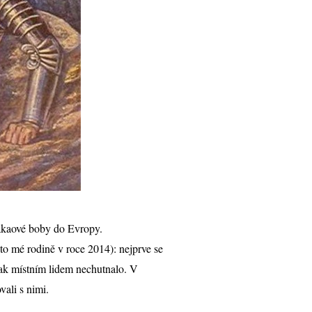
kakaové boby do Evropy.
o mé rodině v roce 2014): nejprve se
šak místním lidem nechutnalo. V
ali s nimi.