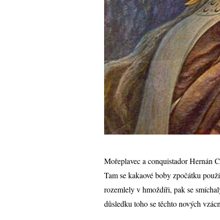
Mořeplavec a conquistador Hernán Co
Tam se kakaové boby zpočátku použív
rozemlely v hmoždíři, pak se smícha
důsledku toho se těchto nových vzácný