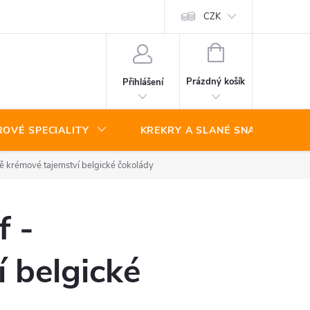
CZK
NÁKUPNÍ
KOŠÍK
Prázdný košík
Přihlášení
ROVÉ SPECIALITY
KREKRY A SLANÉ SNACKY
ně krémové tajemství belgické čokolády
f -
 belgické