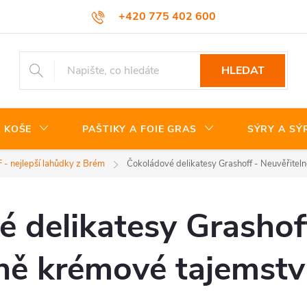
+420 775 402 600
HLEDAT
 KOŠE
PAŠTIKY A FOIE GRAS
SÝRY A SÝ
 nejlepší lahůdky z Brém
Čokoládové delikatesy Grashoff - Neuvěřitel
 delikatesy Grashof
ně krémové tajemství