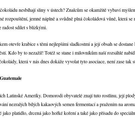
čokoládu nesbíhají sliny v ústech? Znalcům se okamžitě vybaví myšlen
emné rozpouštění, jemné náplně a svůdně plná čokoládová vůně, která se 
radost sdílet s blízkými.
kem otevře krabice s těmi nejlepšími sladkostmi a její obsah se dostan
ěstí. Kdo by to nezažil! Totéž se stane i milovníkům naší rozsáhlé na
okolády, která v nás dnes dokáže vyvolat tyto asociace, není zase tak st
 Guatemale
h Latinské Ameriky. Domorodí obyvatelé znají tuto rostlinu, její plody
cování nezralých bílých kakaových semen fermentací a pražením na aro
 jako platidlo, drcená jako hořké koření a také jako přísadu do speciá