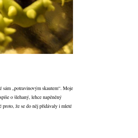
aké sám „potravinovým skautem“. Moje
spíše o šlehaný, lehce napěněný
proto, že se do něj přidávaly i mleté