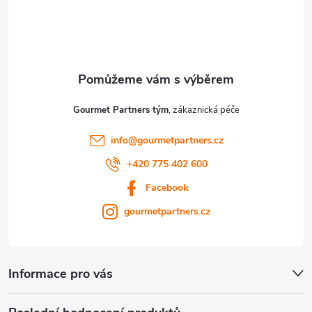
y
v
ý
p
Gourmet Partners tým
i
info
@
gourmetpartners.cz
s
+420 775 402 600
u
Facebook
gourmetpartners.cz
Informace pro vás