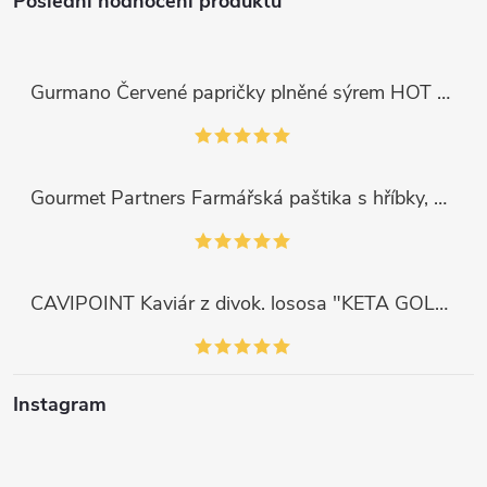
Poslední hodnocení produktů
Gurmano Červené papričky plněné sýrem HOT palivé, 290g
Gourmet Partners Farmářská paštika s hříbky, 180g
CAVIPOINT Kaviár z divok. lososa "KETA GOLD", 200g
Instagram