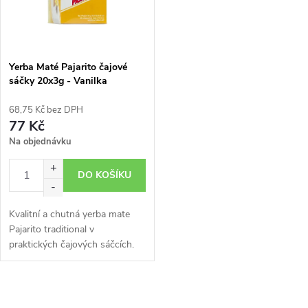
n
i
í
s
p
Yerba Maté Pajarito čajové
sáčky 20x3g - Vanilka
p
r
68,75 Kč bez DPH
r
77 Kč
o
Na objednávku
o
d
DO KOŠÍKU
d
u
Kvalitní a chutná yerba mate
u
Pajarito traditional v
k
praktických čajových sáčcích.
k
Obohacená o chuť vanilky.
t
t
O