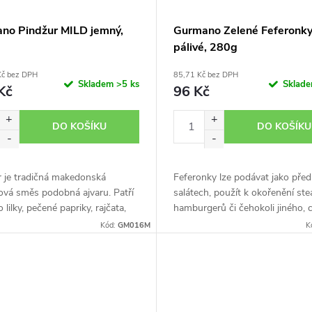
no Pindžur MILD jemný,
Gurmano Zelené Feferonk
pálivé, 280g
Kč bez DPH
85,71 Kč bez DPH
Skladem
>5 ks
Sklad
Kč
96 Kč
DO KOŠÍKU
DO KOŠÍKU
r je tradičná makedonská
Feferonky lze podávat jako před
ová směs podobná ajvaru. Patří
salátech, použít k okořenění ste
 lilky, pečené papriky, rajčata,
hamburgerů či čehokoli jiného, c
a olej. Tato neodolatelná
dokážete představit!
Kód:
GM016M
K
ce vytváří dokonale vyvážený...