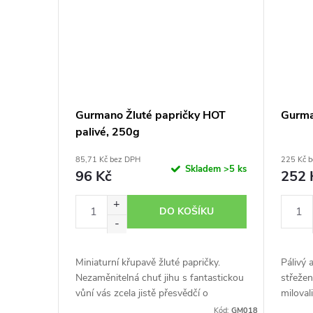
Gurmano Žluté papričky HOT
Gurma
palivé, 250g
85,71 Kč bez DPH
225 Kč 
Skladem
>5 ks
96 Kč
252 
DO KOŠÍKU
Miniaturní křupavě žluté papričky.
Pálivý 
Nezaměnitelná chuť jihu s fantastickou
střeže
vůní vás zcela jistě přesvědčí o
miloval
kvalitách značky Gurmano.
generac
Kód:
GM018