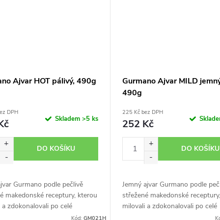
no Ajvar HOT pálivý, 490g
Gurmano Ajvar MILD jemný
490g
bez DPH
225 Kč bez DPH
Skladem
>5 ks
Sklad
Kč
252 Kč
DO KOŠÍKU
DO KOŠÍKU
ajvar Gurmano podle pečlivě
Jemný ajvar Gurmano podle pečl
né makedonské receptury, kterou
střežené makedonské receptury,
i a zdokonalovali po celé
milovali a zdokonalovali po celé
e. Nezaměnitelná chuť jihu s
generace. Nezaměnitelná chuť ji
Kód:
GM021H
K