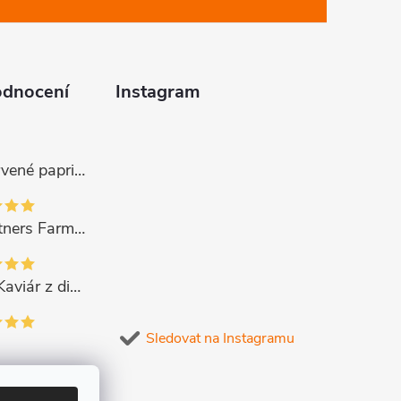
odnocení
Instagram
Gurmano Červené papričky plněné sýrem HOT palivé, 290g
Gourmet Partners Farmářská paštika s hříbky, 180g
CAVIPOINT Kaviár z divok. lososa "KETA GOLD", 200g
Sledovat na Instagramu