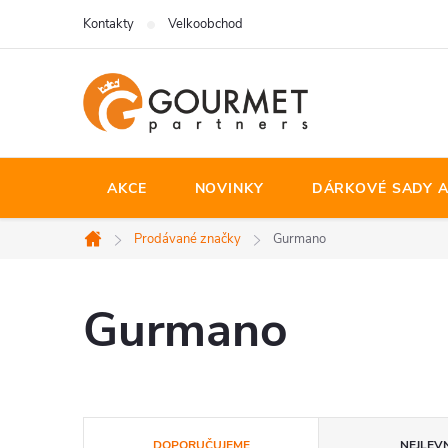
Přejít
Kontakty
Velkoobchod
na
obsah
AKCE
NOVINKY
DÁRKOVÉ SADY A
Prodávané značky
Gurmano
Domů
Gurmano
Ř
DOPORUČUJEME
NEJLEVN