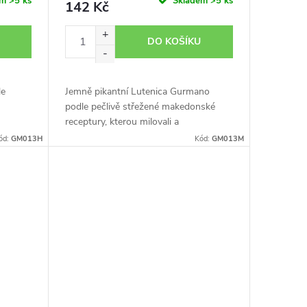
em
>5 ks
Skladem
>5 ks
142 Kč
DO KOŠÍKU
le
Jemně pikantní Lutenica Gurmano
podle pečlivě střežené makedonské
receptury, kterou milovali a
zdokonalovali po celé generace.
ód:
GM013H
Kód:
GM013M
stickou
Nezaměnitelná chuť jihu s fantastickou
vůní vás...