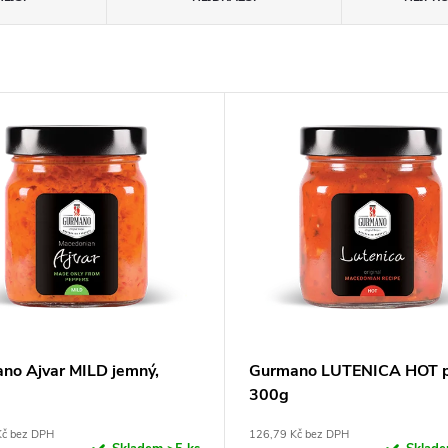
no Ajvar MILD jemný,
Gurmano LUTENICA HOT pá
300g
Kč bez DPH
126,79 Kč bez DPH