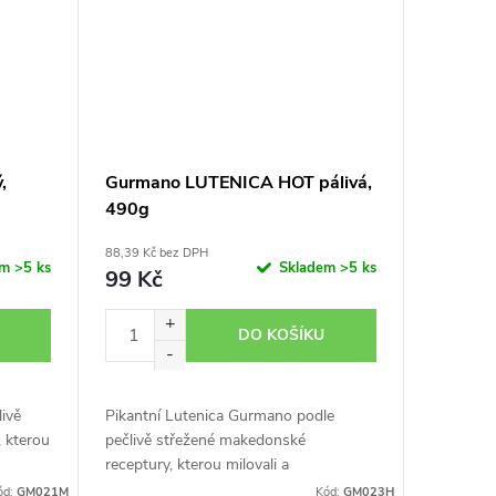
,
Gurmano LUTENICA HOT pálivá,
490g
88,39 Kč bez DPH
em
>5 ks
Skladem
>5 ks
99 Kč
DO KOŠÍKU
ivě
Pikantní Lutenica Gurmano podle
 kterou
pečlivě střežené makedonské
receptury, kterou milovali a
hu s
zdokonalovali po celé generace.
ód:
GM021M
Kód:
GM023H