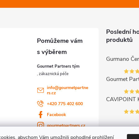
Poslední h
produktů
Gourmet Partners tým
info
@
gourmetpartne
rs.cz
+420 775 402 600
Facebook
gourmetpartners.cz
ookies, abychom Vám umožnili pohodlné prohlížení