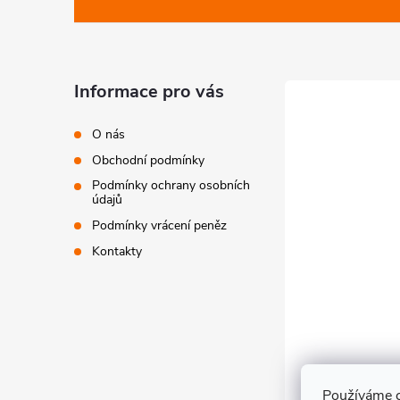
v
a
k
t
Informace pro vás
y
í
v
O nás
Obchodní podmínky
ý
Podmínky ochrany osobních
p
údajů
Podmínky vrácení peněz
i
Kontakty
s
u
Používáme c