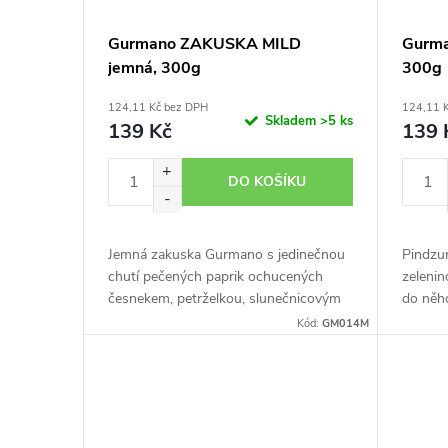
Gurmano ZAKUSKA MILD
Gurma
jemná, 300g
300g
124,11 Kč bez DPH
124,11 
Skladem
>5 ks
139 Kč
139 
DO KOŠÍKU
Jemná zakuska Gurmano s jedinečnou
Pindzu
chutí pečených paprik ochucených
zelenin
česnekem, petrželkou, slunečnicovým
do něho
olejem a kořením. Nezaměnitelná chuť
česnek 
Kód:
GM014M
jihu s fantastickou vůní vás zcela...
kombina