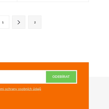
.
Nezaměnitelná chuť jihu s fantastickou
vůní vás zcela...
1
2
ODEBÍRAT
mi ochrany osobních údajů