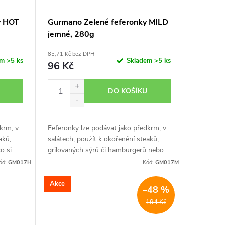
y HOT
Gurmano Zelené feferonky MILD
jemné, 280g
85,71 Kč bez DPH
em
>5 ks
Skladem
>5 ks
96 Kč
DO KOŠÍKU
krm, v
Feferonky lze podávat jako předkrm, v
aků,
salátech, použít k okořenění steaků,
o si
grilovaných sýrů či hamburgerů nebo
čehokoli jiného, co si jen dokážete
ód:
GM017H
Kód:
GM017M
představit!
Akce
–48 %
194 Kč