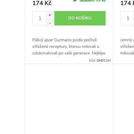
o
Skladem
>5 ks
174 Kč
174 
u
d
DO KOŠÍKU
k
u
t
Pálivý ajvar Gurmano podle pečlivě
Jemný 
k
střežené receptury, kterou milovali a
střeže
zdokonalovali po celé generace. Nejlépe
miloval
ů
se podává v kombinaci s křupavým
generac
t
Kód:
GM011H
chlebem a čerstvým sýrem....
kombin
čerstvý
ů