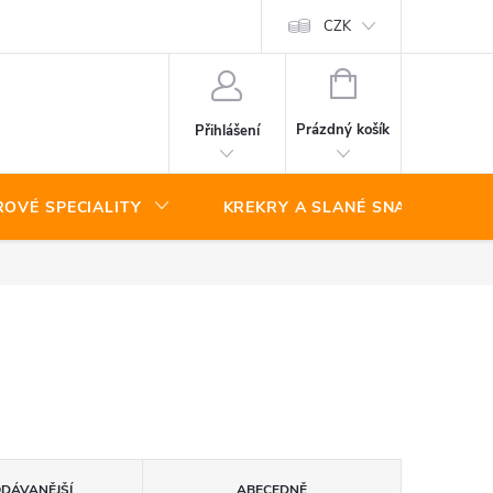
CZK
NÁKUPNÍ
KOŠÍK
Prázdný košík
Přihlášení
ROVÉ SPECIALITY
KREKRY A SLANÉ SNACKY
ODÁVANĚJŠÍ
ABECEDNĚ