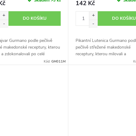
Skladem
>5 ks
Sklad
Kč
142 Kč
DO KOŠÍKU
DO KOŠÍKU
ajvar Gurmano podle pečlivě
Pikantní Lutenica Gurmano pod
né makedonské receptury, kterou
pečlivě střežené makedonské
i a zdokonalovali po celé
receptury, kterou milovali a
e. Nejlépe se podává v
zdokonalovali po celé generace.
Kód:
GM011M
K
aci s křupavým chlebem a
Nezaměnitelná chuť jihu s fanta
m...
vůní vás zcela...