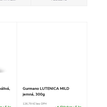
livá,
Gurmano LUTENICA MILD
jemná, 300g
126,79 Kč bez DPH