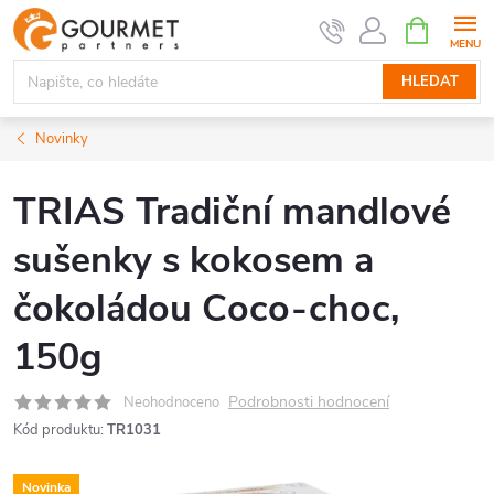
Přejít
NÁKUPNÍ
KOŠÍK
na
obsah
HLEDAT
Novinky
TRIAS Tradiční mandlové
sušenky s kokosem a
čokoládou Coco-choc,
150g
Podrobnosti hodnocení
Neohodnoceno
Kód produktu:
TR1031
Novinka