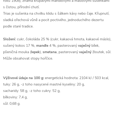
roku 1908), známá křupavými mandlovými a máslovými sušenkami
s čistou, přírodní chutí.
Trias je sušenka na chvilku klidu s šálkem kávy nebo čaje. Křupnutí,
sladká ořechová vůně a pocit poctivého, jednoduchého dezertu
podle staré tradice.
Složení:
cukr, čokoláda 25 % (cukr, kakaová hmota, kakaové máslo),
sušený kokos 17 %,
mandle
4 %, pasterovaný
vaječný
bílek,
pšeničná mouka (
lepek
),
smetana
, pasterovaný
vaječný
žloutek, sůl.
Může obsahovat stopy hořčice.
Výživové údaje na 100 g:
energetická hodnota: 2104 kJ / 503 kcal,
tuky: 26 g, -z toho nasycené mastné kyseliny: 20 g,
sacharidy: 58 g, -z toho cukry: 52 g,
bílkoviny: 7,4 g,
sůl: 0,68 g.