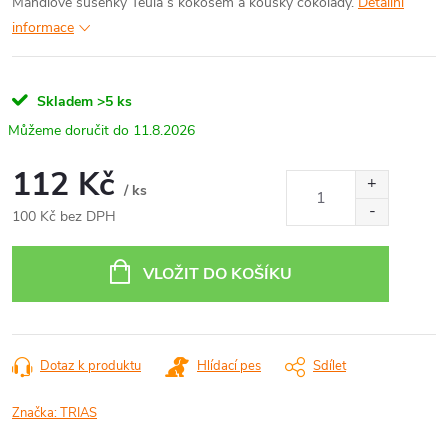
Mandlové sušenky Teula s kokosem a kousky čokolády.
Detailní
informace
Skladem
>5 ks
11.8.2026
112 Kč
/ ks
100 Kč bez DPH
Měrná
cena:
VLOŽIT DO KOŠÍKU
Dotaz k produktu
Hlídací pes
Sdílet
Značka:
TRIAS