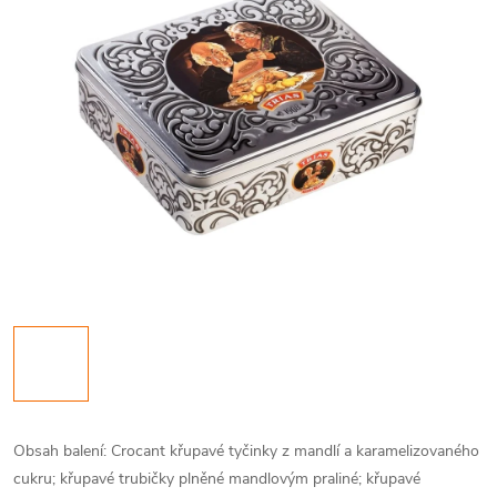
Obsah balení: Crocant křupavé tyčinky z mandlí a karamelizovaného
cukru; křupavé trubičky plněné mandlovým praliné; křupavé