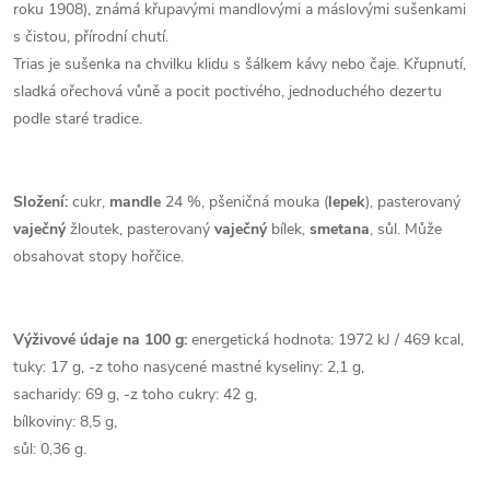
roku 1908), známá křupavými mandlovými a máslovými sušenkami
s čistou, přírodní chutí.
Trias je sušenka na chvilku klidu s šálkem kávy nebo čaje. Křupnutí,
sladká ořechová vůně a pocit poctivého, jednoduchého dezertu
podle staré tradice.
Složení:
cukr,
mandle
24 %, pšeničná mouka (
lepek
), pasterovaný
vaječný
žloutek, pasterovaný
vaječný
bílek,
smetana
, sůl. Může
obsahovat stopy hořčice.
Výživové údaje na 100 g:
energetická hodnota: 1972 kJ / 469 kcal,
tuky: 17 g, -z toho nasycené mastné kyseliny: 2,1 g,
sacharidy: 69 g, -z toho cukry: 42 g,
bílkoviny: 8,5 g,
sůl: 0,36 g.