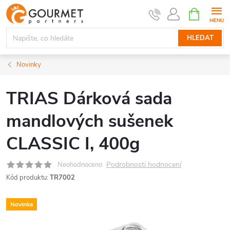
Přejít
NÁKUPNÍ
KOŠÍK
na
obsah
HLEDAT
Novinky
TRIAS Dárková sada
mandlových sušenek
CLASSIC I, 400g
Podrobnosti hodnocení
Neohodnoceno
Kód produktu:
TR7002
Novinka