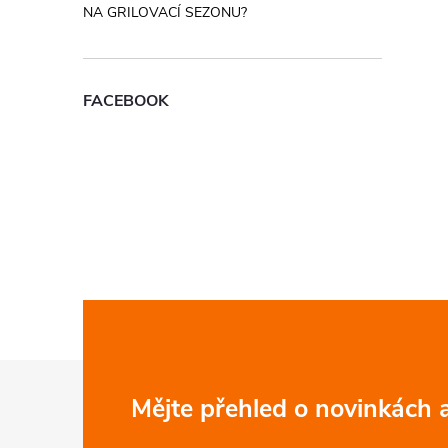
NA GRILOVACÍ SEZONU?
FACEBOOK
Z
Mějte přehled o novinkách
á