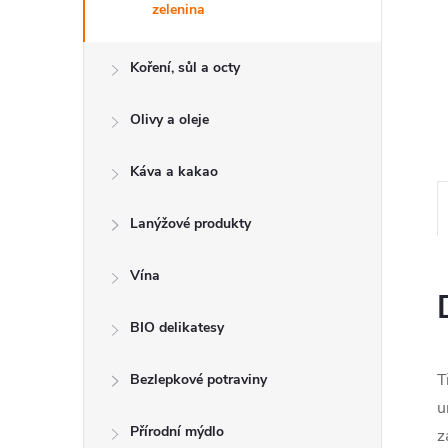
e
zelenina
l
Koření, sůl a octy
Olivy a oleje
Káva a kakao
Lanýžové produkty
Vína
BIO delikatesy
T
Bezlepkové potraviny
u
Přírodní mýdlo
z