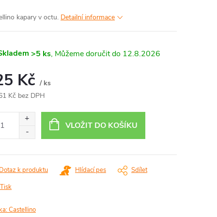
ellino kapary v octu.
Detailní informace
Skladem
>5 ks
12.8.2026
25 Kč
/ ks
61 Kč bez DPH
ná
:
VLOŽIT DO KOŠÍKU
Dotaz k produktu
Hlídací pes
Sdílet
Tisk
ka:
Castellino