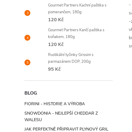
-
Gourmet Partners Kachní paštika s
pomerančem, 180g
s
120 Kč
-
v
Gourmet Partners Kančí paštika s
koňakem, 180g
b
120 Kč
s
Rustikální tyčinky Grissini s
parmazánem DOP, 200g
95 Kč
BLOG
FIORINI - HISTORIE A VÝROBA
SNOWDONIA - NEJLEPŠÍ CHEDDAR Z
WALESU
JAK PERFEKTNĚ PŘIPRAVIT PLYNOVÝ GRIL