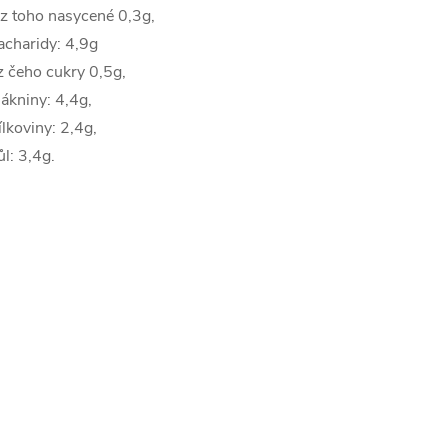
 z toho nasycené 0,3g,
acharidy: 4,9g
z čeho cukry 0,5g,
lákniny: 4,4g,
ílkoviny: 2,4g,
ůl: 3,4g.