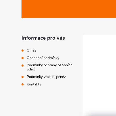
p
a
t
Informace pro vás
í
O nás
Obchodní podmínky
Podmínky ochrany osobních
údajů
Podmínky vrácení peněz
Kontakty