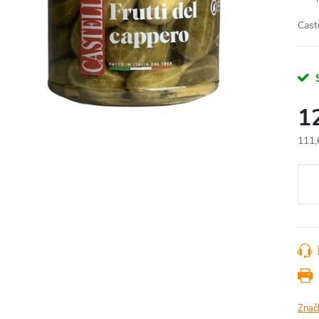
Cast
1
111,
Měr
cena
Znač