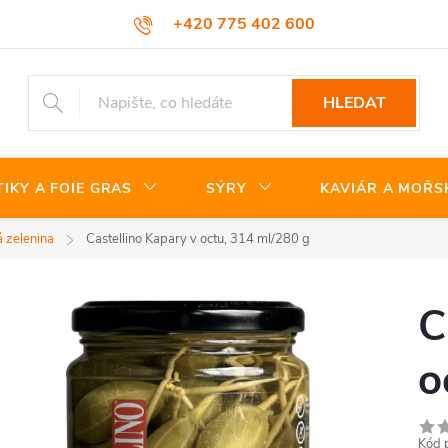
+420 775 402 600
HLEDAT
TIKY A FOIE GRAS
SÝRY
KAVIÁR A MOŘS
 zelenina
Castellino Kapary v octu, 314 ml/280 g
C
o
Kód 