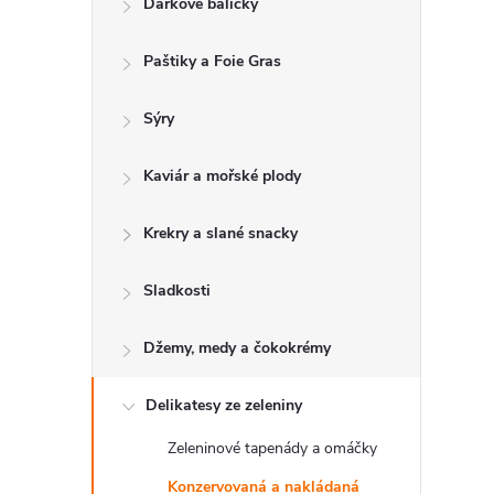
Dárkové balíčky
t
Paštiky a Foie Gras
r
a
Sýry
n
Kaviár a mořské plody
n
Krekry a slané snacky
í
Sladkosti
p
Džemy, medy a čokokrémy
a
Delikatesy ze zeleniny
Zeleninové tapenády a omáčky
n
Konzervovaná a nakládaná