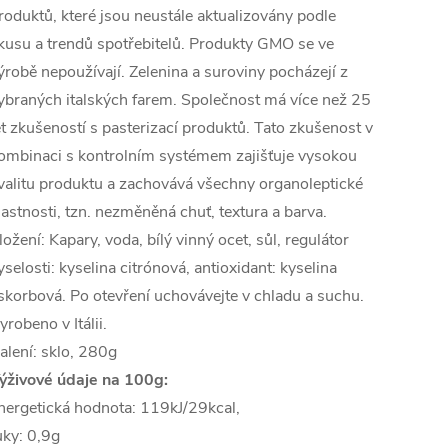
roduktů, které jsou neustále aktualizovány podle
kusu a trendů spotřebitelů. Produkty GMO se ve
ýrobě nepoužívají. Zelenina a suroviny pocházejí z
ybraných italských farem. Společnost má více než 25
et zkušeností s pasterizací produktů. Tato zkušenost v
ombinaci s kontrolním systémem zajišťuje vysokou
valitu produktu a zachovává všechny organoleptické
lastnosti, tzn. nezměněná chuť, textura a barva.
ložení: Kapary, voda, bílý vinný ocet, sůl, regulátor
yselosti: kyselina citrónová, antioxidant: kyselina
skorbová. Po otevření uchovávejte v chladu a suchu.
yrobeno v Itálii.
alení: sklo, 280g
ýživové údaje na 100g:
nergetická hodnota: 119kJ/29kcal,
uky: 0,9g