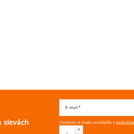
E-mail
a slevách
Vložením e-mailu souhlasíte s
podmínka