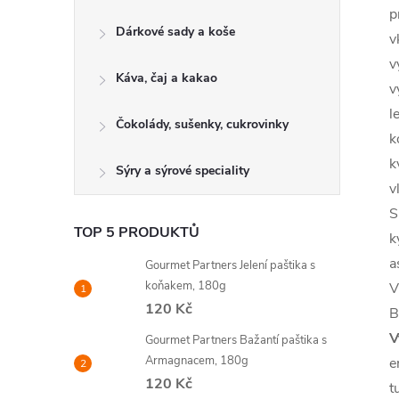
p
Dárkové sady a koše
v
v
Káva, čaj a kakao
v
l
Čokolády, sušenky, cukrovinky
k
k
Sýry a sýrové speciality
v
S
TOP 5 PRODUKTŮ
k
a
Gourmet Partners Jelení paštika s
koňakem, 180g
V
120 Kč
B
V
Gourmet Partners Bažantí paštika s
Armagnacem, 180g
e
120 Kč
t