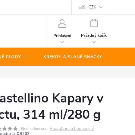
CZK
NÁKUPNÍ
KOŠÍK
Prázdný košík
Přihlášení
KÉ PLODY
KREKRY A SLANÉ SNACKY
SLADKO
astellino Kapary v
ctu, 314 ml/280 g
Podrobnosti hodnocení
Neohodnoceno
produktu:
OR202