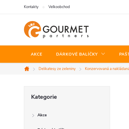
Přejít
Kontakty
Velkoobchod
na
obsah
AKCE
DÁRKOVÉ BALÍČKY
PAŠ
Delikatesy ze zeleniny
Konzervovaná a nakládaná
Domů
P
Přeskočit
Kategorie
kategorie
o
Akce
s