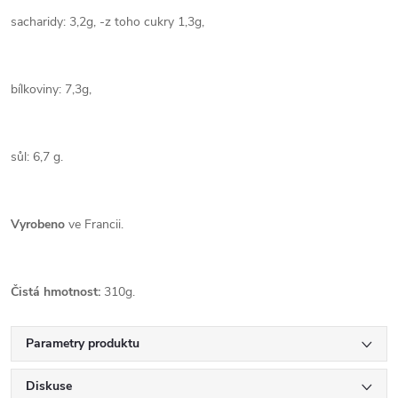
sacharidy: 3,2g, -z toho cukry 1,3g,
bílkoviny: 7,3g,
sůl: 6,7 g.
Vyrobeno
ve Francii.
Čistá hmotnost:
310g.
Parametry produktu
Diskuse