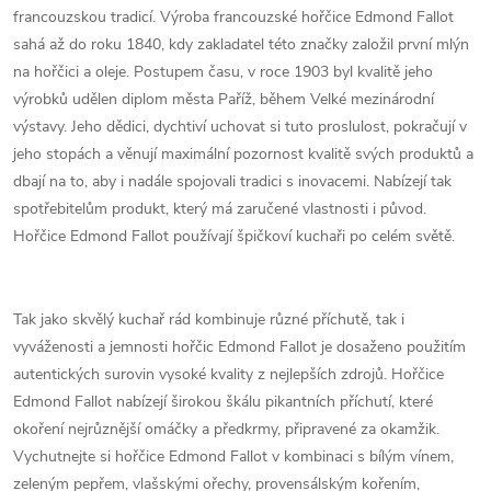
francouzskou tradicí. Výroba francouzské hořčice Edmond Fallot
sahá až do roku 1840, kdy zakladatel této značky založil první mlýn
na hořčici a oleje. Postupem času, v roce 1903 byl kvalitě jeho
výrobků udělen diplom města Paříž, během Velké mezinárodní
výstavy. Jeho dědici, dychtiví uchovat si tuto proslulost, pokračují v
jeho stopách a věnují maximální pozornost kvalitě svých produktů a
dbají na to, aby i nadále spojovali tradici s inovacemi. Nabízejí tak
spotřebitelům produkt, který má zaručené vlastnosti i původ.
Hořčice Edmond Fallot používají špičkoví kuchaři po celém světě.
Tak jako skvělý kuchař rád kombinuje různé příchutě, tak i
vyváženosti a jemnosti hořčic Edmond Fallot je dosaženo použitím
autentických surovin vysoké kvality z nejlepších zdrojů. Hořčice
Edmond Fallot nabízejí širokou škálu pikantních příchutí, které
okoření nejrůznější omáčky a předkrmy, připravené za okamžik.
Vychutnejte si hořčice Edmond Fallot v kombinaci s bílým vínem,
zeleným pepřem, vlašskými ořechy, provensálským kořením,