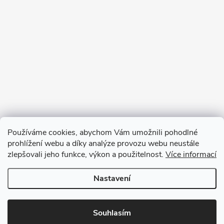
Používáme cookies, abychom Vám umožnili pohodlné
prohlížení webu a díky analýze provozu webu neustále
zlepšovali jeho funkce, výkon a použitelnost.
Více informací
Sledovat na Instagramu
Nastavení
Copyright 2026
GOURMET PARTNERS
. Všechna práva vyhrazena.
Souhlasím
Vytvořil Shoptet Premium