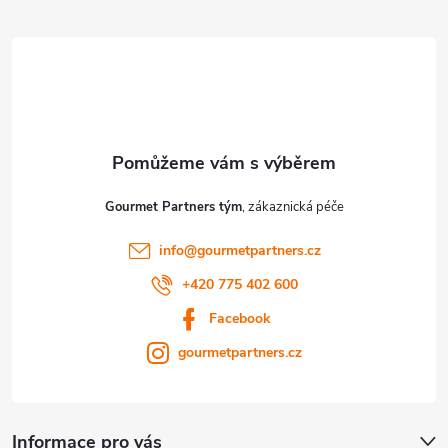
í
Gourmet Partners tým
info
@
gourmetpartners.cz
+420 775 402 600
Facebook
gourmetpartners.cz
Informace pro vás