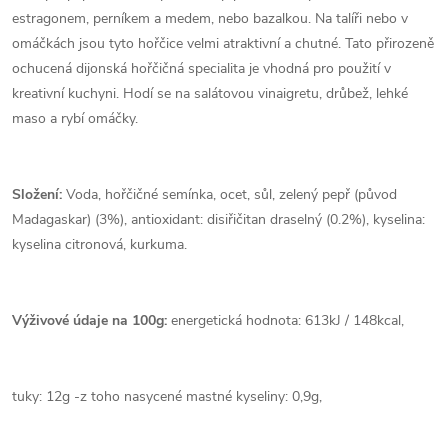
estragonem, perníkem a medem, nebo bazalkou. Na talíři nebo v
omáčkách jsou tyto hořčice velmi atraktivní a chutné. Tato přirozeně
ochucená dijonská hořčičná specialita je vhodná pro použití v
kreativní kuchyni. Hodí se na salátovou vinaigretu, drůbež, lehké
maso a rybí omáčky.
Složení:
Voda, hořčičné semínka, ocet, sůl, zelený pepř (původ
Madagaskar) (3%), antioxidant: disiřičitan draselný (0.2%), kyselina:
kyselina citronová, kurkuma.
Výživové údaje na 100g:
energetická hodnota: 613kJ / 148kcal,
tuky: 12g -z toho nasycené mastné kyseliny: 0,9g,