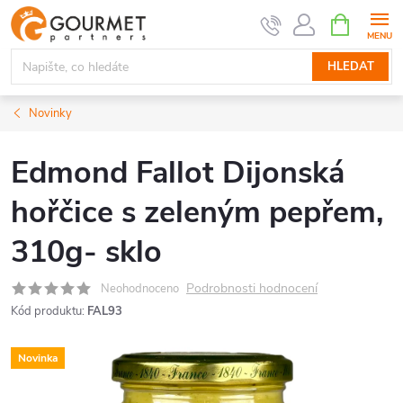
Přejít
NÁKUPNÍ
KOŠÍK
na
obsah
HLEDAT
Novinky
Edmond Fallot Dijonská
hořčice s zeleným pepřem,
310g- sklo
Podrobnosti hodnocení
Neohodnoceno
Kód produktu:
FAL93
Novinka