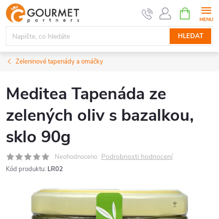
Přejít
NÁKUPNÍ
KOŠÍK
na
obsah
HLEDAT
Zeleninové tapenády a omáčky
Meditea Tapenáda ze
zelených oliv s bazalkou,
sklo 90g
Podrobnosti hodnocení
Neohodnoceno
Kód produktu:
LR02