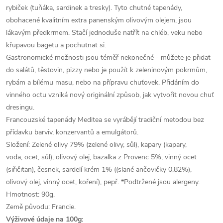
rybiček (tuňáka, sardinek a tresky). Tyto chutné tapenády,
obohacené kvalitním extra panenským olivovým olejem, jsou
lákavým předkrmem. Stačí jednoduše natřít na chléb, veku nebo
křupavou bagetu a pochutnat si.
Gastronomické možnosti jsou téměř nekonečné - můžete je přidat
do salátů, těstovin, pizzy nebo je použít k zeleninovým pokrmům,
rybám a bílému masu, nebo na přípravu chuťovek. Přidáním do
vinného octu vzniká nový originální způsob, jak vytvořit novou chuť
dresingu.
Francouzské tapenády Meditea se vyrábějí tradiční metodou bez
přídavku barviv, konzervantů a emulgátorů.
Složení: Zelené olivy 79% (zelené olivy, sůl), kapary (kapary,
voda, ocet, sůl), olivový olej, bazalka z Provenc 5%, vinný ocet
(siřičitan), česnek, sardelí krém 1% ((slané ančovičky 0,82%),
olivový olej, vinný ocet, koření), pepř. *Podtržené jsou alergeny.
Hmotnost: 90g.
Země původu: Francie.
Výživové údaje na 100g: