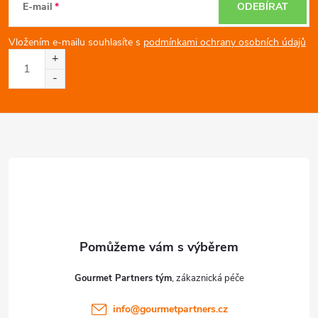
á
E-mail
ODEBÍRAT
p
Vložením e-mailu souhlasíte s
podmínkami ochrany osobních údajů
a
t
í
Gourmet Partners tým
info
@
gourmetpartners.cz