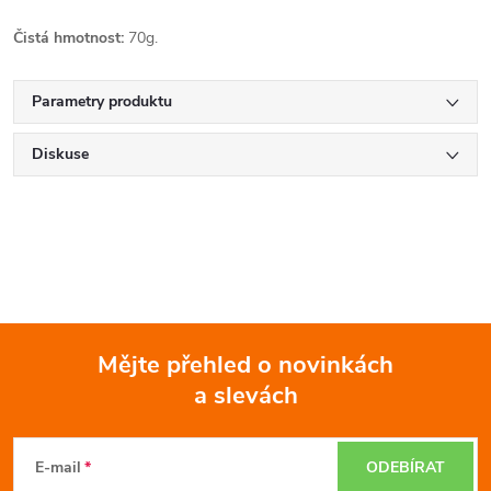
Čistá hmotnost:
70g.
Parametry produktu
Diskuse
Mějte přehled o novinkách
a slevách
Z
á
E-mail
ODEBÍRAT