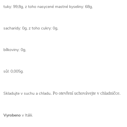
tuky: 99,8g, z toho nasycené mastné kyseliny: 68g,
sacharidy: 0g, z toho cukry: 0g,
bílkoviny: 0g,
sůl: 0,005g.
Skladujte v suchu a chladu
. Po otevření uchovávejte v chladničce.
Vyrobeno
v Itálii.