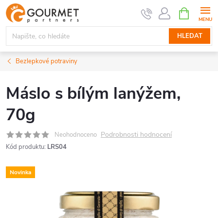
Přejít
NÁKUPNÍ
KOŠÍK
na
obsah
HLEDAT
Bezlepkové potraviny
Máslo s bílým lanýžem,
70g
Podrobnosti hodnocení
Neohodnoceno
Kód produktu:
LRS04
Novinka