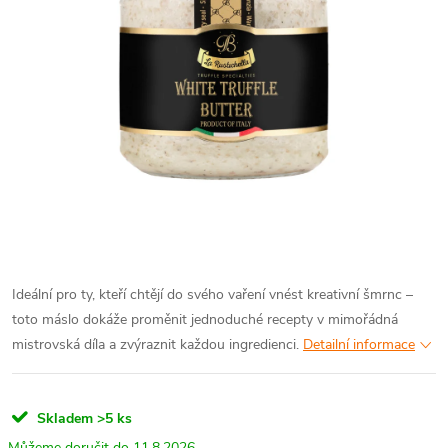
Ideální pro ty, kteří chtějí do svého vaření vnést kreativní šmrnc –
toto máslo dokáže proměnit jednoduché recepty v mimořádná
mistrovská díla a zvýraznit každou ingredienci.
Detailní informace
Skladem
>5 ks
11.8.2026