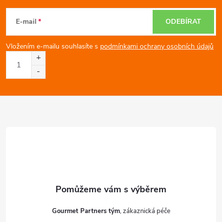
á
E-mail
ODEBÍRAT
p
Vložením e-mailu souhlasíte s
podmínkami ochrany osobních údajů
a
t
í
Gourmet Partners tým