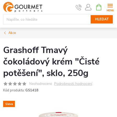
Přejít
NÁKUPNÍ
KOŠÍK
na
obsah
HLEDAT
Akce
Grashoff Tmavý
čokoládový krém "Čisté
potěšení", sklo, 250g
Podrobnosti hodnocení
Neohodnoceno
Kód produktu:
GS1418
Sleva