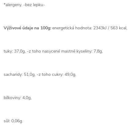
*alergeny. -bez lepku-
Výživové údaje na 100g:
energetická hodnota: 2343kJ / 563 kcal,
tuky: 37,0g, -z toho nasycené mastné kyseliny: 7,8g,
sacharidy: 51,0g, -z toho cukry: 49,0g,
bílkoviny: 4,0g,
sůl: 0,06g.