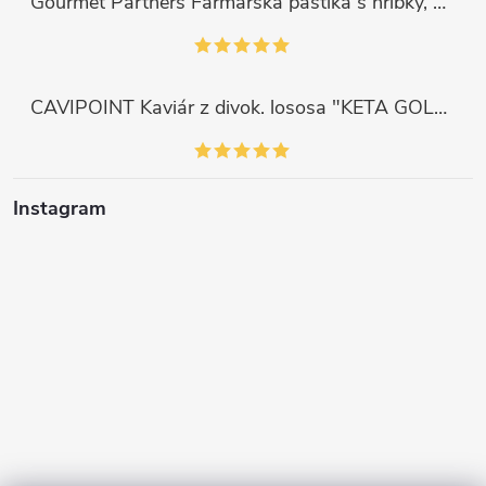
Gourmet Partners Farmářská paštika s hříbky, 180g
CAVIPOINT Kaviár z divok. lososa "KETA GOLD", 200g
Instagram