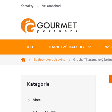
Přejít
Kontakty
Velkoobchod
na
obsah
AKCE
DÁRKOVÉ BALÍČKY
PAŠ
Bezlepkové potraviny
Grashoff Karamelový krém 
Domů
P
Přeskočit
Kategorie
kategorie
o
Akce
s