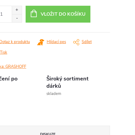
ná
:
VLOŽIT DO KOŠÍKU
Dotaz k produktu
Hlídací pes
Sdílet
Tisk
ka:
GRASHOFF
čení po
Široký sortiment
dárků
skladem
DISKUZE