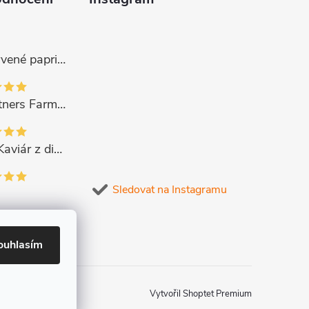
Gurmano Červené papričky plněné sýrem HOT palivé, 290g
Gourmet Partners Farmářská paštika s hříbky, 180g
CAVIPOINT Kaviár z divok. lososa "KETA GOLD", 200g
Sledovat na Instagramu
ouhlasím
Vytvořil Shoptet Premium