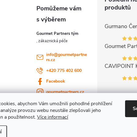
produktů
Gourmet Partners tým
info
@
gourmetpartne
rs.cz
+420 775 402 600
Facebook
gourmetpartners.cz
ookies, abychom Vám umožnili pohodlné prohlížení
S
 analýze provozu webu neustále zlepšovali jeho
n a použitelnost.
Více informací
ena.
í