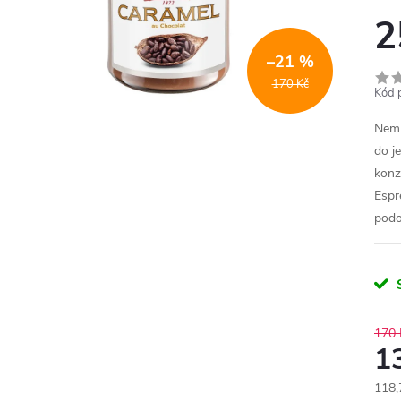
2
–21 %
170 Kč
Kód 
Nemů
do j
konz
Espr
podo
170 
1
118,