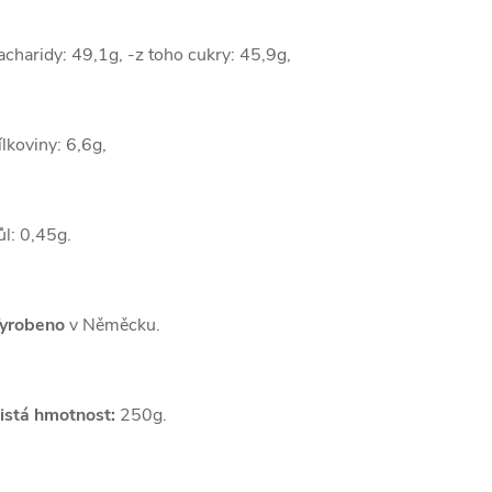
acharidy: 49,1g, -z toho cukry: 45,9g,
ílkoviny: 6,6g,
ůl: 0,45g.
yrobeno
v Něměcku.
istá hmotnost:
250g.