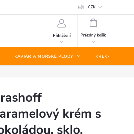
CZK
NÁKUPNÍ
KOŠÍK
Prázdný košík
Přihlášení
KAVIÁR A MOŘSKÉ PLODY
KREKRY A SLAN
rashoff
aramelový krém s
okoládou, sklo,