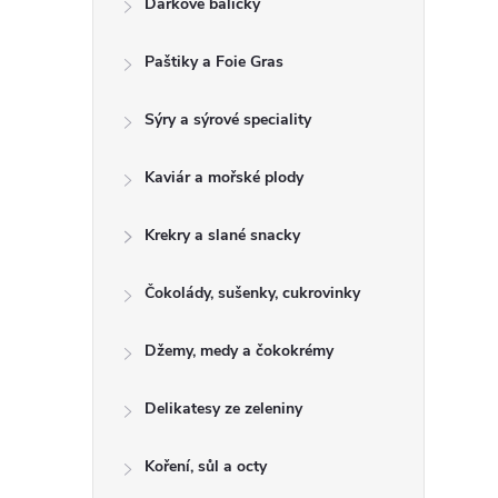
Dárkové balíčky
t
Paštiky a Foie Gras
r
a
Sýry a sýrové speciality
n
Kaviár a mořské plody
n
Krekry a slané snacky
í
Čokolády, sušenky, cukrovinky
p
Džemy, medy a čokokrémy
a
Delikatesy ze zeleniny
n
Koření, sůl a octy