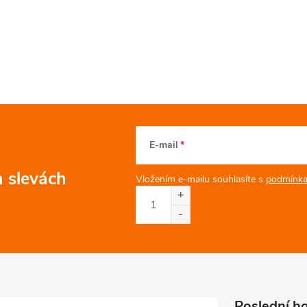
E-mail
a slevách
Vložením e-mailu souhlasíte s
podmínka
Poslední h