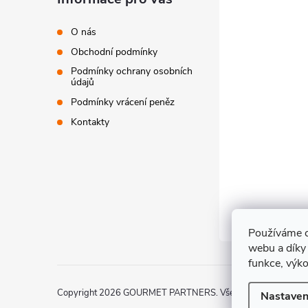
í
O nás
Obchodní podmínky
Podmínky ochrany osobních
údajů
Podmínky vrácení peněz
Kontakty
Používáme c
webu a díky
funkce, výko
Copyright 2026
GOURMET PARTNERS
. Všechna práva vyhraz
Nastaven