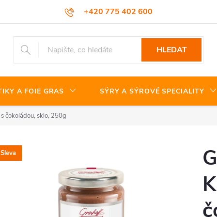
+420 775 402 600
HLEDAT
TIKY A FOIE GRAS
SÝRY A SÝROVÉ SPECIALITY
s čokoládou, sklo, 250g
G
Sleva
K
č