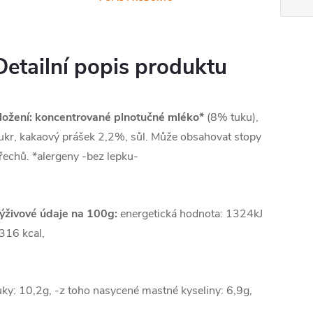
Detailní popis produktu
ložení:
koncentrované plnotučné mléko*
(8% tuku),
ukr, kakaový prášek 2,2%, sůl. Může obsahovat stopy
řechů. *alergeny -bez lepku-
ýživové údaje na 100g:
energetická hodnota: 1324kJ
 316 kcal,
uky: 10,2g, -z toho nasycené mastné kyseliny: 6,9g,