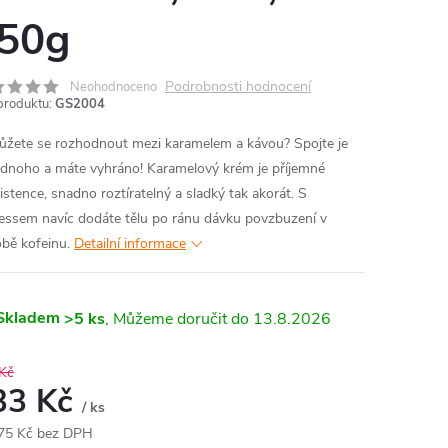
50g
Podrobnosti hodnocení
Neohodnoceno
produktu:
GS2004
žete se rozhodnout mezi karamelem a kávou? Spojte je
ednoho a máte vyhráno! Karamelový krém je příjemné
istence, snadno roztíratelný a sladký tak akorát. S
essem navíc dodáte tělu po ránu dávku povzbuzení v
bě kofeinu.
Detailní informace
Skladem
>5 ks
13.8.2026
Kč
33 Kč
/ ks
75 Kč bez DPH