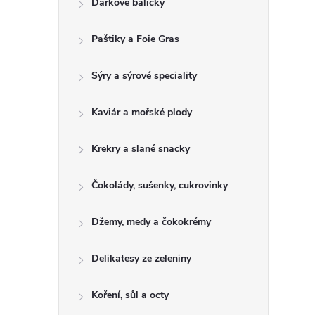
Dárkové balíčky
t
Paštiky a Foie Gras
r
a
Sýry a sýrové speciality
n
Kaviár a mořské plody
n
Krekry a slané snacky
í
Čokolády, sušenky, cukrovinky
p
Džemy, medy a čokokrémy
a
Delikatesy ze zeleniny
n
Koření, sůl a octy