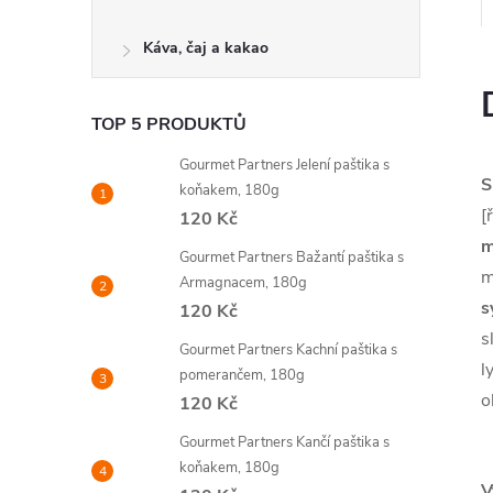
Káva, čaj a kakao
TOP 5 PRODUKTŮ
Gourmet Partners Jelení paštika s
S
koňakem, 180g
[
120 Kč
m
Gourmet Partners Bažantí paštika s
m
Armagnacem, 180g
s
120 Kč
s
Gourmet Partners Kachní paštika s
l
pomerančem, 180g
o
120 Kč
Gourmet Partners Kančí paštika s
koňakem, 180g
V