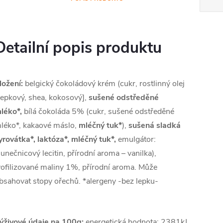
Detailní popis produktu
ložení:
belgický čokoládový krém (cukr, rostlinný olej
řepkový, shea, kokosový],
sušené odstředěné
léko*,
bílá čokoláda 5% (cukr, sušené odstředěné
léko*, kakaové máslo,
mléčný tuk*
),
sušená sladká
yrovátka*,
laktóza*,
mléčný tuk*,
emulgátor:
lunečnicový lecitin, přírodní aroma – vanilka),
yofilizované maliny 1%, přírodní aroma. Může
bsahovat stopy ořechů. *alergeny -bez lepku-
ýživové údaje na 100g:
energetická hodnota: 2381kJ