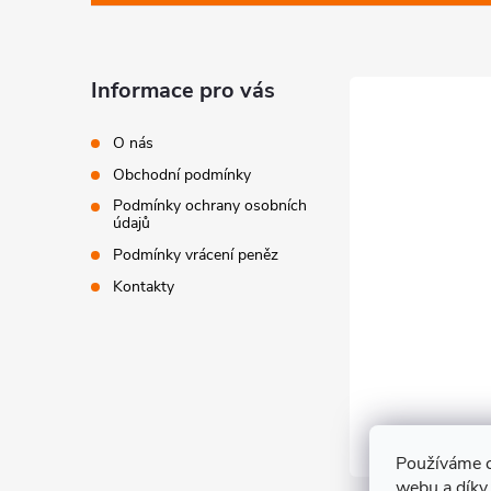
a
t
Informace pro vás
í
O nás
Obchodní podmínky
Podmínky ochrany osobních
údajů
Podmínky vrácení peněz
Kontakty
Používáme c
webu a díky