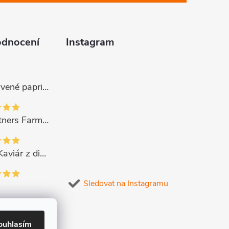
odnocení
Instagram
Gurmano Červené papričky plněné sýrem HOT palivé, 290g
Gourmet Partners Farmářská paštika s hříbky, 180g
CAVIPOINT Kaviár z divok. lososa "KETA GOLD", 200g
Sledovat na Instagramu
ouhlasím