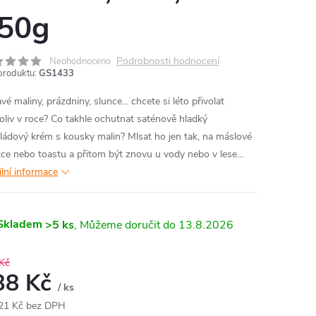
50g
Podrobnosti hodnocení
Neohodnoceno
produktu:
GS1433
é maliny, prázdniny, slunce... chcete si léto přivolat
oliv v roce? Co takhle ochutnat saténově hladký
ládový krém s kousky malin? Mlsat ho jen tak, na máslové
tce nebo toastu a přitom být znovu u vody nebo v lese...
ilní informace
Skladem
>5 ks
13.8.2026
Kč
38 Kč
/ ks
21 Kč bez DPH