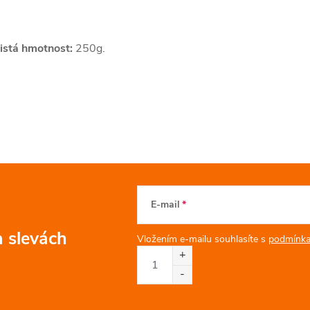
istá hmotnost:
250g.
E-mail
a slevách
Vložením e-mailu souhlasíte s
podmínka