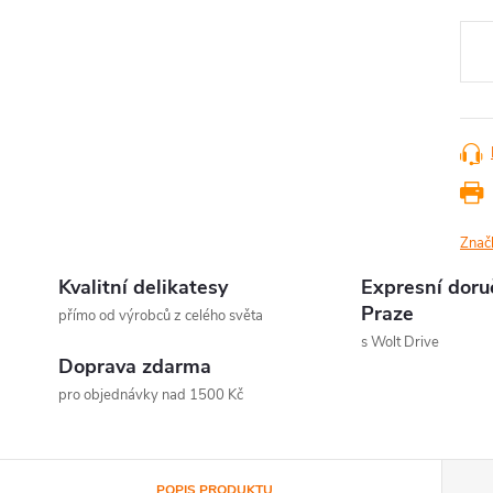
Měr
cena
Znač
Kvalitní delikatesy
Expresní doru
Praze
přímo od výrobců z celého světa
s Wolt Drive
Doprava zdarma
pro objednávky nad 1500 Kč
POPIS PRODUKTU