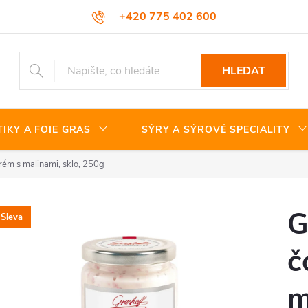
+420 775 402 600
HLEDAT
TIKY A FOIE GRAS
SÝRY A SÝROVÉ SPECIALITY
rém s malinami, sklo, 250g
G
Sleva
č
m