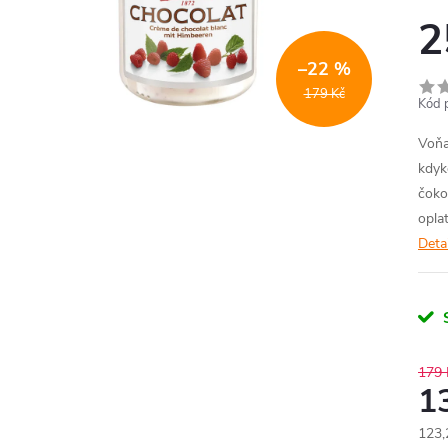
2
–22 %
179 Kč
Kód 
Voňav
kdyk
čoko
opla
Deta
179 
1
123,