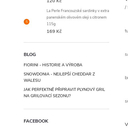
120 Kč
/
La Perle Francouzské sardinky v extra
panenském olivovém oleji s citronem
115g
t
169 Kč
s
BLOG
FIORINI - HISTORIE A VÝROBA
SNOWDONIA - NEJLEPŠÍ CHEDDAR Z
b
WALESU
JAK PERFEKTNĚ PŘIPRAVIT PLYNOVÝ GRIL
NA GRILOVACÍ SEZONU?
s
FACEBOOK
V