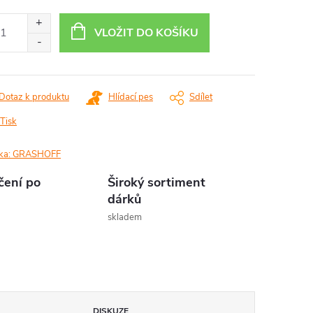
ná
:
VLOŽIT DO KOŠÍKU
Dotaz k produktu
Hlídací pes
Sdílet
Tisk
ka:
GRASHOFF
čení po
Široký sortiment
dárků
skladem
DISKUZE