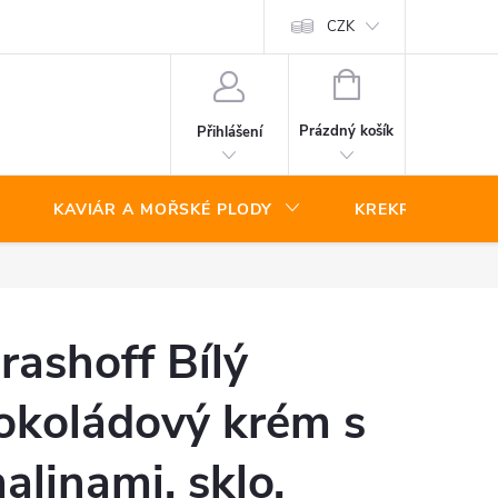
CZK
NÁKUPNÍ
KOŠÍK
Prázdný košík
Přihlášení
KAVIÁR A MOŘSKÉ PLODY
KREKRY A SLAN
rashoff Bílý
okoládový krém s
alinami, sklo,