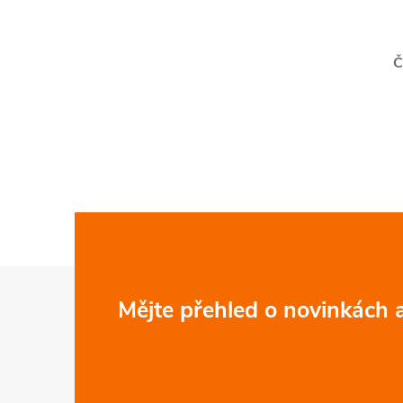
Č
Z
Mějte přehled o novinkách
á
p