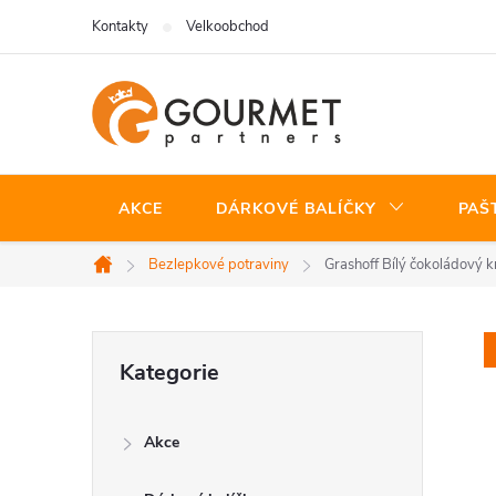
Přejít
Kontakty
Velkoobchod
na
obsah
AKCE
DÁRKOVÉ BALÍČKY
PAŠ
Bezlepkové potraviny
Grashoff Bílý čokoládový k
Domů
P
Přeskočit
Kategorie
kategorie
o
Akce
s