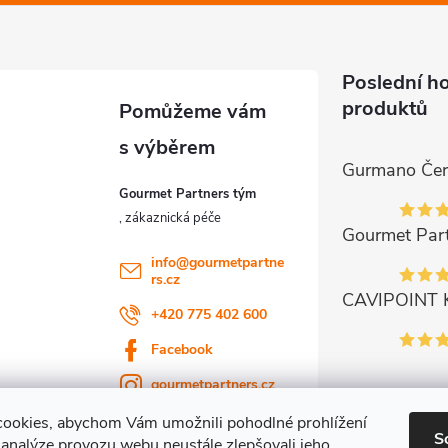
Poslední h
produktů
Gourmet Partners tým
info
@
gourmetpartne
rs.cz
+420 775 402 600
Facebook
gourmetpartners.cz
ookies, abychom Vám umožnili pohodlné prohlížení
S
 analýze provozu webu neustále zlepšovali jeho