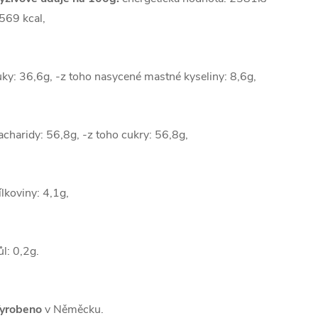
 569 kcal,
uky: 36,6g, -z toho nasycené mastné kyseliny: 8,6g,
acharidy: 56,8g, -z toho cukry: 56,8g,
ílkoviny: 4,1g,
ůl: 0,2g.
yrobeno
v Něměcku.