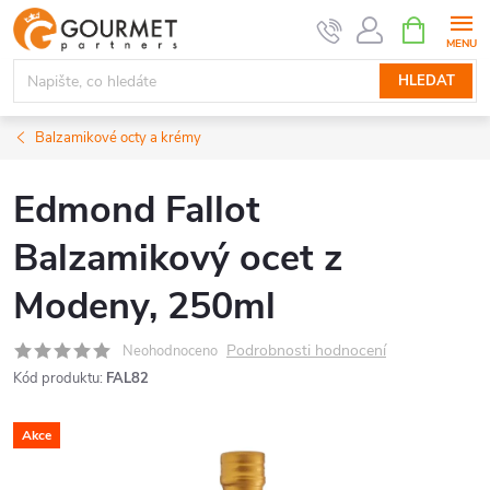
Přejít
NÁKUPNÍ
KOŠÍK
na
obsah
HLEDAT
Balzamikové octy a krémy
Edmond Fallot
Balzamikový ocet z
Modeny, 250ml
Podrobnosti hodnocení
Neohodnoceno
Kód produktu:
FAL82
Akce