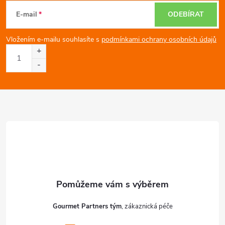
á
E-mail
ODEBÍRAT
p
Vložením e-mailu souhlasíte s
podmínkami ochrany osobních údajů
a
t
í
Gourmet Partners tým