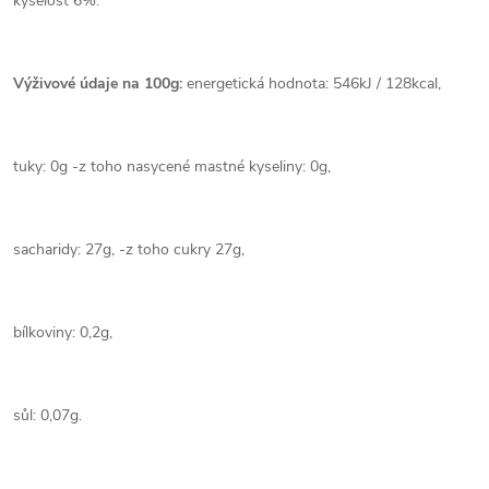
kyselost 6%.
Výživové údaje na 100g:
energetická hodnota: 546kJ / 128kcal,
tuky: 0g -z toho nasycené mastné kyseliny: 0g,
sacharidy: 27g, -z toho cukry 27g,
bílkoviny: 0,2g,
sůl: 0,07g.