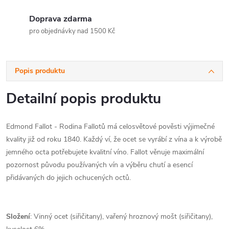
Doprava zdarma
pro objednávky nad 1500 Kč
Popis produktu
Detailní popis produktu
Edmond Fallot - Rodina Fallotů má celosvětové pověsti výjimečné
kvality již od roku 1840. Každý ví, že ocet se vyrábí z vína a k výrobě
jemného octa potřebujete kvalitní víno. Fallot věnuje maximální
pozornost původu používaných vín a výběru chutí a esencí
přidávaných do jejich ochucených octů.
Složení
: Vinný ocet (siřičitany), vařený hroznový mošt (siřičitany),