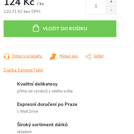
124 Kč
/ ks
110,71 Kč bez DPH
Měrná
cena:
VLOŽIT DO KOŠÍKU
Dotaz k produktu
Hlídací pes
Sdílet
Značka:
Edmond Fallot
Kvalitní delikatesy
přímo od výrobců z celého světa
Expresní doručení po Praze
s Wolt Drive
Široký sortiment dárků
skladem