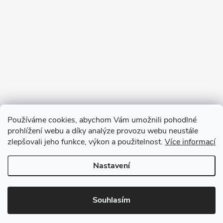
Používáme cookies, abychom Vám umožnili pohodlné
prohlížení webu a díky analýze provozu webu neustále
zlepšovali jeho funkce, výkon a použitelnost.
Více informací
Sledovat na Instagramu
Nastavení
Copyright 2026
GOURMET PARTNERS
. Všechna práva vyhrazena.
Souhlasím
Vytvořil Shoptet Premium