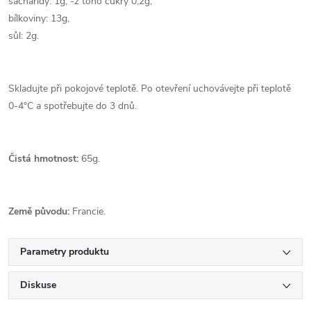
sacharidy: 1g, -z toho cukry 0,2g,
bílkoviny: 13g,
sůl: 2g.
Skladujte při pokojové teplotě. Po otevření uchovávejte při teplotě
0-4°C a spotřebujte do 3 dnů.
Čistá hmotnost:
65g.
Země původu:
Francie.
Parametry produktu
Diskuse