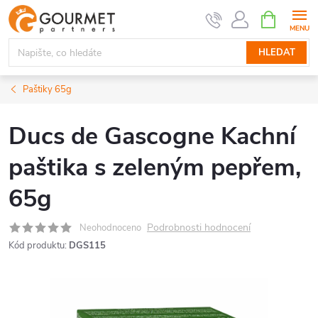
Přejít
NÁKUPNÍ
KOŠÍK
na
obsah
HLEDAT
Paštiky 65g
Ducs de Gascogne Kachní
paštika s zeleným pepřem,
65g
Podrobnosti hodnocení
Neohodnoceno
Kód produktu:
DGS115