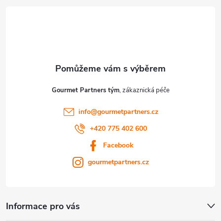
í
Gourmet Partners tým
info
@
gourmetpartners.cz
+420 775 402 600
Facebook
gourmetpartners.cz
Informace pro vás