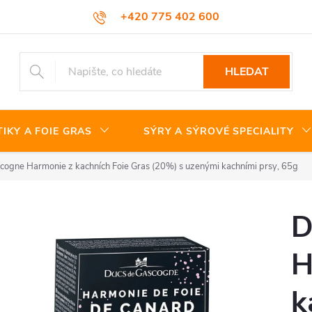
+420 775 402 600
HLEDAT
TIKY A FOIE GRAS
SÝRY A SÝROVÉ SPECIALITY
cogne Harmonie z kachních Foie Gras (20%) s uzenými kachními prsy, 65g
D
H
k