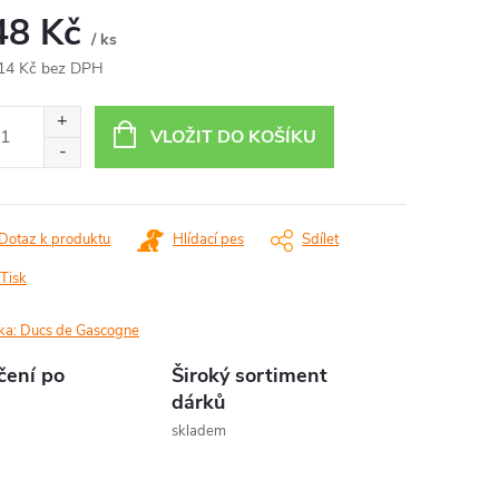
48 Kč
/ ks
14 Kč bez DPH
ná
:
VLOŽIT DO KOŠÍKU
Dotaz k produktu
Hlídací pes
Sdílet
Tisk
ka:
Ducs de Gascogne
čení po
Široký sortiment
dárků
skladem