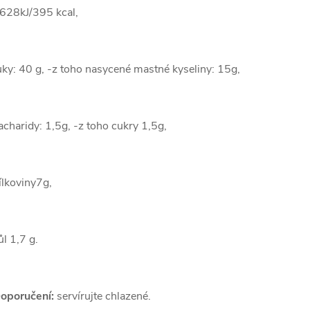
628kJ/395 kcal,
uky: 40 g, -z toho nasycené mastné kyseliny: 15g,
acharidy: 1,5g, -z toho cukry 1,5g,
ílkoviny7g,
ůl 1,7 g.
oporučení:
servírujte chlazené.