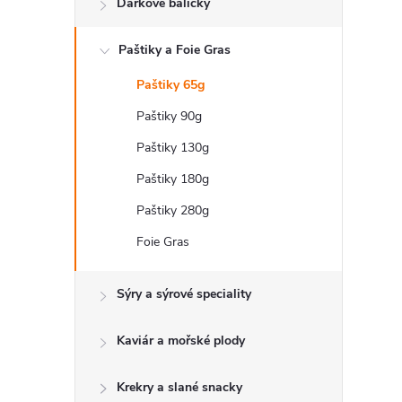
Dárkové balíčky
t
Paštiky a Foie Gras
r
Paštiky 65g
a
Paštiky 90g
n
Paštiky 130g
Paštiky 180g
n
Paštiky 280g
í
Foie Gras
p
Sýry a sýrové speciality
a
Kaviár a mořské plody
n
Krekry a slané snacky