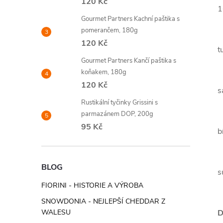
120 Kč
1
Gourmet Partners Kachní paštika s
pomerančem, 180g
120 Kč
t
Gourmet Partners Kančí paštika s
koňakem, 180g
120 Kč
s
Rustikální tyčinky Grissini s
parmazánem DOP, 200g
95 Kč
b
BLOG
s
FIORINI - HISTORIE A VÝROBA
SNOWDONIA - NEJLEPŠÍ CHEDDAR Z
WALESU
D