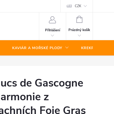
CZK
NÁKUPNÍ
KOŠÍK
Prázdný košík
Přihlášení
KAVIÁR A MOŘSKÉ PLODY
KREKRY A SLAN
ucs de Gascogne
armonie z
achních Foie Gras