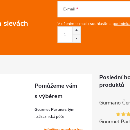
E-mail
a slevách
Vložením e-mailu souhlasíte s
podmínka
Poslední h
produktů
Gourmet Partners tým
info
@
gourmetpartne