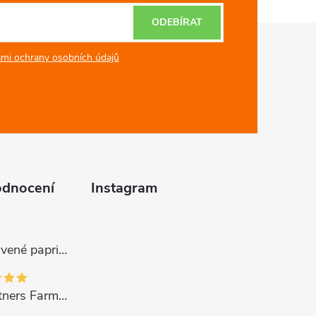
ODEBÍRAT
mi ochrany osobních údajů
odnocení
Instagram
Gurmano Červené papričky plněné sýrem HOT palivé, 290g
Gourmet Partners Farmářská paštika s hříbky, 180g