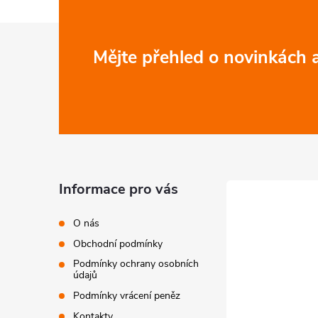
Z
Mějte přehled o novinkách
á
p
a
t
Informace pro vás
í
O nás
Obchodní podmínky
Podmínky ochrany osobních
údajů
Podmínky vrácení peněz
Kontakty