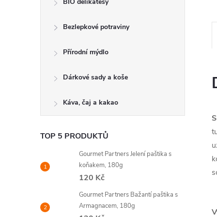
BIO delikatesy
Bezlepkové potraviny
Přírodní mýdlo
Dárkové sady a koše
Káva, čaj a kakao
S
t
TOP 5 PRODUKTŮ
u
Gourmet Partners Jelení paštika s
k
koňakem, 180g
s
120 Kč
Gourmet Partners Bažantí paštika s
Armagnacem, 180g
V