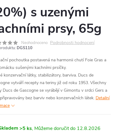
20%) s uzenými
achními prsy, 65g
Podrobnosti hodnocení
Neohodnoceno
produktu:
DGS110
ační pochoutka postavená na harmonii chutí Foie Gras a
omácku sušenými kachními prsíčky.
é konzervační látky, stabilizátory, barviva. Ducs de
ogne vytváří recepty na teriny již od roku 1953. Všechny
ny Ducs de Gascogne se vyrábějí v Gimontu v srdci Gers a
 připravovány bez barviv nebo konzervačních látek.
Detailní
rmace
Skladem
>5 ks
12.8.2026