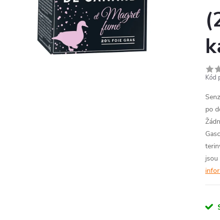
(
k
Kód 
Senz
po d
Žádn
Gasc
teri
jsou
info