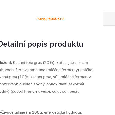
POPIS PRODUKTU
Detailní popis produktu
ložení:
Kachní foie gras (20%), kuřecí játra, kachní
uk, voda, čerstvá smetana (mléčné fermenty) (mléko),
zená prsa (10%: kachní prsa, sůl, mléčné fermenty,
onzervant: dusitan sodný, antioxidant: askorbát
odný) (původ Francie), vejce, cukr, sůl, pepř.
ýživové údaje na 100g:
energetická hodnota: