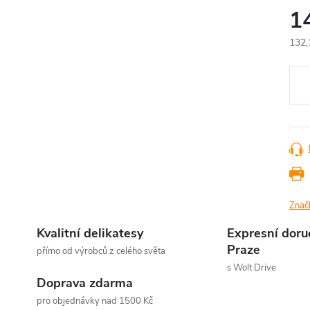
1
132,
Měr
cena
Znač
Kvalitní delikatesy
Expresní doru
Praze
přímo od výrobců z celého světa
s Wolt Drive
Doprava zdarma
pro objednávky nad 1500 Kč