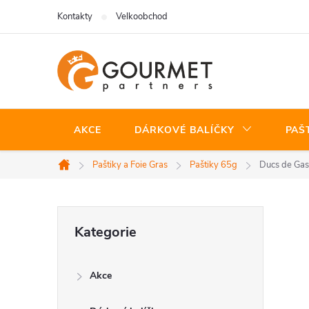
Přejít
Kontakty
Velkoobchod
na
obsah
AKCE
DÁRKOVÉ BALÍČKY
PAŠ
Paštiky a Foie Gras
Paštiky 65g
Ducs de Gas
Domů
P
Přeskočit
Kategorie
kategorie
o
Akce
s