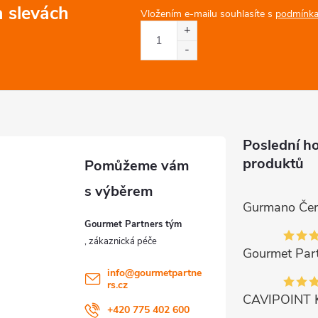
a slevách
Vložením e-mailu souhlasíte s
podmínka
Poslední h
produktů
Gourmet Partners tým
info
@
gourmetpartne
rs.cz
+420 775 402 600