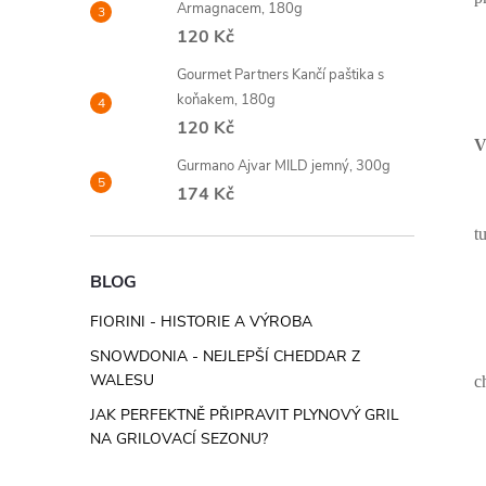
Armagnacem, 180g
120 Kč
Gourmet Partners Kančí paštika s
koňakem, 180g
120 Kč
V
Gurmano Ajvar MILD jemný, 300g
174 Kč
t
BLOG
FIORINI - HISTORIE A VÝROBA
SNOWDONIA - NEJLEPŠÍ CHEDDAR Z
WALESU
c
JAK PERFEKTNĚ PŘIPRAVIT PLYNOVÝ GRIL
NA GRILOVACÍ SEZONU?