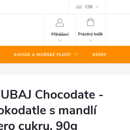
CZK
NÁKUPNÍ
KOŠÍK
Prázdný košík
Přihlášení
KAVIÁR A MOŘSKÉ PLODY
KREKRY A SLAN
UBAJ Chocodate -
okodatle s mandlí
ero cukru, 90g