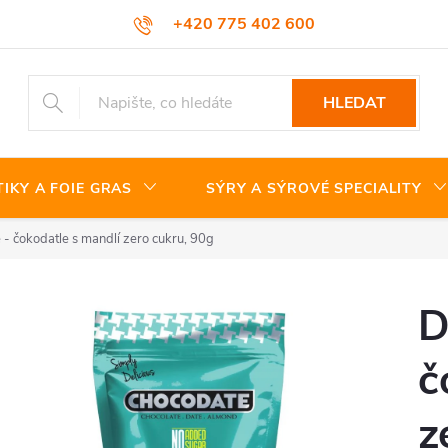
+420 775 402 600
HLEDAT
TIKY A FOIE GRAS
SÝRY A SÝROVÉ SPECIALITY
 čokodatle s mandlí zero cukru, 90g
D
č
z