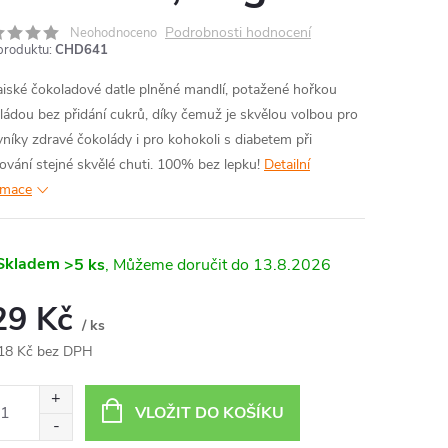
Podrobnosti hodnocení
Neohodnoceno
produktu:
CHD641
iské čokoladové datle plněné mandlí, potažené hořkou
ládou bez přidání cukrů, díky čemuž je skvělou volbou pro
vníky zdravé čokolády i pro kohokoli s diabetem při
ování stejné skvělé chuti. 100% bez lepku!
Detailní
rmace
Skladem
>5 ks
13.8.2026
29 Kč
/ ks
18 Kč bez DPH
ná
:
VLOŽIT DO KOŠÍKU