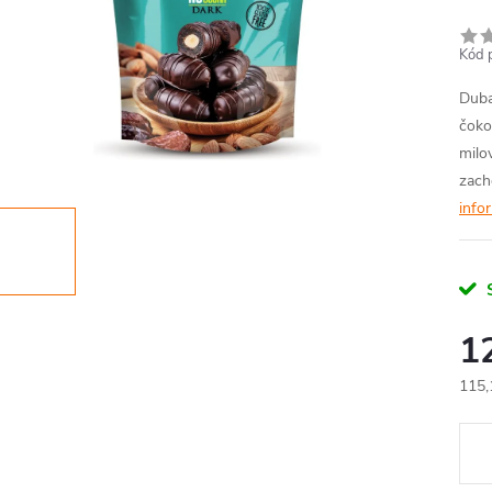
Kód 
Duba
čoko
milo
zach
info
1
115,
Měr
cena