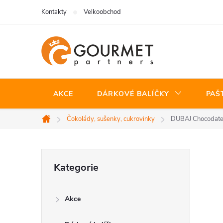
Přejít
Kontakty
Velkoobchod
na
obsah
AKCE
DÁRKOVÉ BALÍČKY
PAŠ
Čokolády, sušenky, cukrovinky
DUBAJ Chocodate -
Domů
P
Přeskočit
Kategorie
kategorie
o
Akce
s