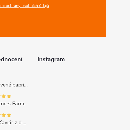
mi ochrany osobních údajů
odnocení
Instagram
Gurmano Červené papričky plněné sýrem HOT palivé, 290g
Gourmet Partners Farmářská paštika s hříbky, 180g
CAVIPOINT Kaviár z divok. lososa "KETA GOLD", 200g