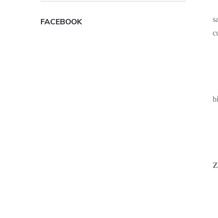
s
FACEBOOK
c
b
Z