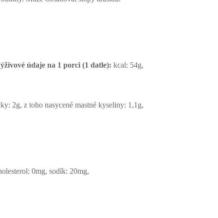
ýživové údaje na 1 porci (1 datle):
kcal: 54g,
uky: 2g, z toho nasycené mastné kyseliny: 1,1g,
holesterol: 0mg, sodík: 20mg,