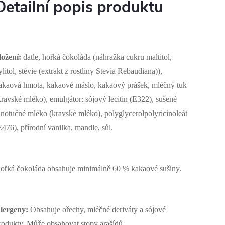
Detailní popis produktu
ložení:
datle,
hořká čokoláda (náhražka cukru maltitol,
ylitol, stévie (extrakt z rostliny Stevia Rebaudiana)),
akaová hmota, kakaové máslo, kakaový prášek, mléčný tuk
kravské mléko), emulgátor: sójový lecitin (E322), sušené
lnotučné mléko (kravské mléko), polyglycerolpolyricinoleát
E476), přírodní vanilka, mandle, sůl.
ořká čokoláda obsahuje minimálně 60 % kakaové sušiny.
lergeny:
Obsahuje ořechy, mléčné deriváty a sójové
rodukty. Může obsahovat stopy arašídů.