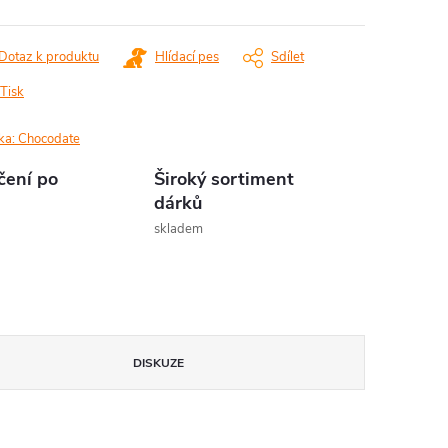
Dotaz k produktu
Hlídací pes
Sdílet
Tisk
ka:
Chocodate
čení po
Široký sortiment
dárků
skladem
DISKUZE