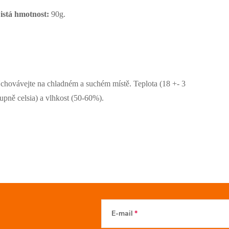
istá hmotnost:
90g.
chovávejte na chladném a suchém místě. Teplota (18 +- 3
tupně celsia) a vlhkost (50-60%).
E-mail