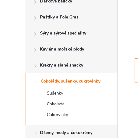
Dárkové balíčky
t
Paštiky a Foie Gras
r
a
Sýry a sýrové speciality
n
Kaviár a mořské plody
n
Krekry a slané snacky
í
Čokolády, sušenky, cukrovinky
Sušenky
p
Čokoláda
a
Cukrovinky
n
Džemy, medy a čokokrémy