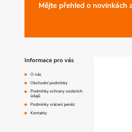
Mějte přehled o novinkách
á
p
a
t
Informace pro vás
í
O nás
Obchodní podmínky
Podmínky ochrany osobních
údajů
Podmínky vrácení peněz
Kontakty