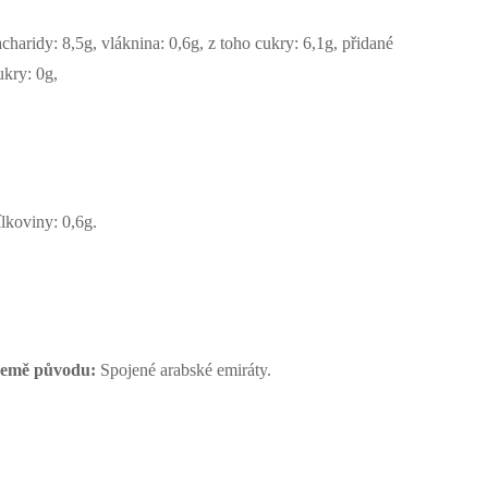
acharidy: 8,5g, vláknina: 0,6g, z toho cukry: 6,1g, přidané
ukry: 0g,
ílkoviny: 0,6g.
emě původu:
Spojené arabské emiráty.