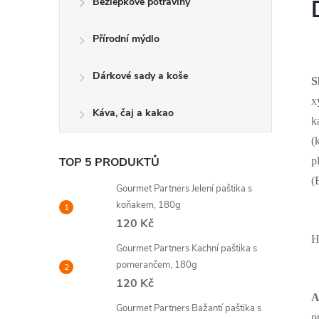
Bezlepkové potraviny
Přírodní mýdlo
Dárkové sady a koše
S
x
Káva, čaj a kakao
k
(
TOP 5 PRODUKTŮ
p
(
Gourmet Partners Jelení paštika s
koňakem, 180g
120 Kč
H
Gourmet Partners Kachní paštika s
pomerančem, 180g
120 Kč
A
Gourmet Partners Bažantí paštika s
p