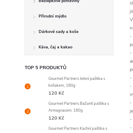
Bezlepkové potraviny
s
j
Přírodní mýdlo
V
n
Dárkové sady a koše
-
p
Káva, čaj a kakao
-
a
TOP 5 PRODUKTŮ
p
-
Gourmet Partners Jelení paštika s
koňakem, 180g
-
120 Kč
v
-
Gourmet Partners Bažantí paštika s
Armagnacem, 180g
j
120 Kč
-
-
Gourmet Partners Kachní paštika s