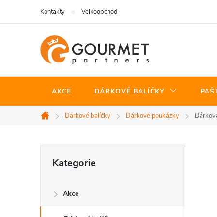
Přejít
Kontakty
Velkoobchod
na
obsah
AKCE
DÁRKOVÉ BALÍČKY
PAŠ
Dárkové balíčky
Dárkové poukázky
Dárková
Domů
P
Přeskočit
Kategorie
kategorie
o
Akce
s