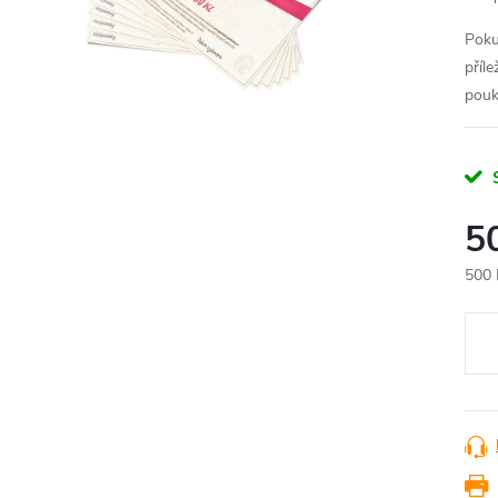
Poku
příl
pouk
5
500 
Měr
cena