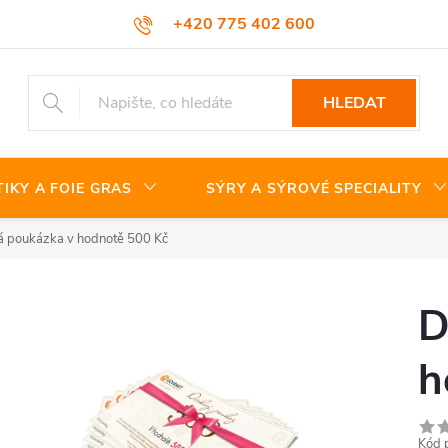
+420 775 402 600
HLEDAT
TIKY A FOIE GRAS
SÝRY A SÝROVÉ SPECIALITY
 poukázka v hodnotě 500 Kč
D
h
Kód 