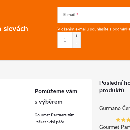
E-mail
a slevách
Vložením e-mailu souhlasíte s
podmínka
Poslední h
produktů
Gourmet Partners tým