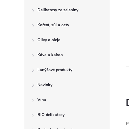
e
Delikatesy ze zeleniny
l
Koření, sůl a octy
Olivy a oleje
Káva a kakao
Lanýžové produkty
Novinky
Vína
BIO delikatesy
P