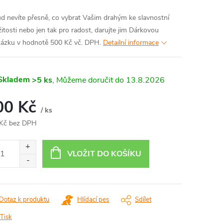
d nevíte přesně, co vybrat Vašim drahým ke slavnostní
ežitosti nebo jen tak pro radost, darujte jim Dárkovou
ázku v hodnotě 500 Kč vč. DPH.
Detailní informace
Skladem
>5 ks
13.8.2026
00 Kč
/ ks
Kč bez DPH
ná
:
VLOŽIT DO KOŠÍKU
Dotaz k produktu
Hlídací pes
Sdílet
Tisk