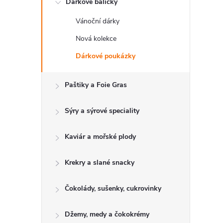
Dárkové balíčky
t
Vánoční dárky
r
Nová kolekce
a
Dárkové poukázky
n
Paštiky a Foie Gras
n
Sýry a sýrové speciality
í
Kaviár a mořské plody
p
Krekry a slané snacky
a
Čokolády, sušenky, cukrovinky
n
Džemy, medy a čokokrémy