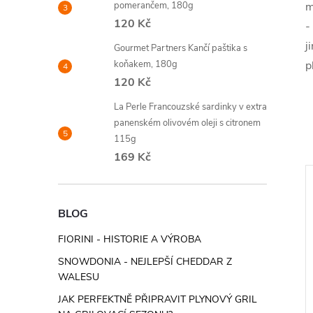
pomerančem, 180g
m
120 Kč
-
j
Gourmet Partners Kančí paštika s
koňakem, 180g
p
120 Kč
La Perle Francouzské sardinky v extra
panenském olivovém oleji s citronem
115g
169 Kč
BLOG
FIORINI - HISTORIE A VÝROBA
SNOWDONIA - NEJLEPŠÍ CHEDDAR Z
WALESU
JAK PERFEKTNĚ PŘIPRAVIT PLYNOVÝ GRIL