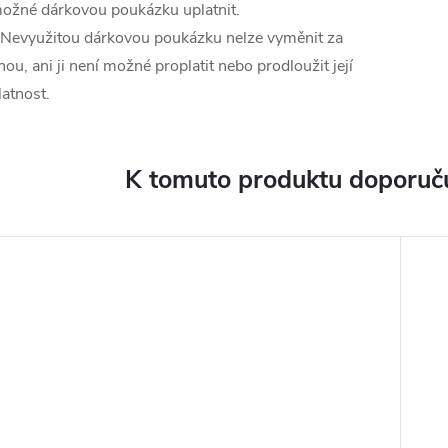
ožné dárkovou poukázku uplatnit.
 Nevyužitou dárkovou poukázku nelze vyměnit za
inou, ani ji není možné proplatit nebo prodloužit její
latnost.
K tomuto produktu doporuču