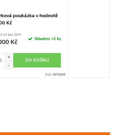
rková poukázka v hodnotě
00 Kč
0 Kč bez DPH
Skladem
>5 ks
000 Kč
DO KOŠÍKU
Kód:
GP1000