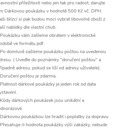
lavnostní příležitosti nebo jen tak pro radost, darujte
im Dárkovou poukázku v hodnotě 500 Kč vč. DPH.
aši blízcí si pak budou moci vybrat libovolné zboží z
aší nabídky dle vlastní chuti.
 Poukázku vám zašleme obratem v elektronické
odobě ve formátu pdf.
 Po domluvě zašleme poukázku poštou na uvedenou
dresu. ( Uveďte do poznámky "doručení poštou" a
řípadně adresu, pokud se liší od adresy uživatele).
 Doručení poštou je zdarma.
 Platnost dárkové poukázky je jeden rok od data
ystavení.
 Kódy dárkových poukázek jsou unikátní a
ednorázové.
 Dárkovou poukázkou lze hradit i poplatky za dopravu.
 Přesahuje-li hodnota poukázky výši zakázky, nebude