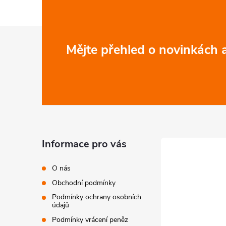
Z
Mějte přehled o novinkách
á
p
a
t
Informace pro vás
í
O nás
Obchodní podmínky
Podmínky ochrany osobních
údajů
Podmínky vrácení peněz