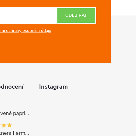
ODEBÍRAT
mi ochrany osobních údajů
odnocení
Instagram
Gurmano Červené papričky plněné sýrem HOT palivé, 290g
Gourmet Partners Farmářská paštika s hříbky, 180g