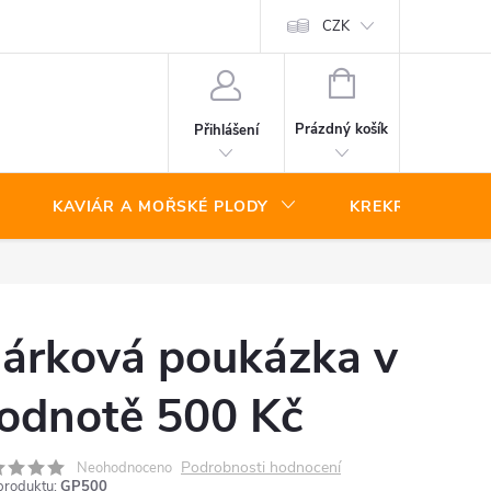
CZK
NÁKUPNÍ
KOŠÍK
Prázdný košík
Přihlášení
KAVIÁR A MOŘSKÉ PLODY
KREKRY A SLAN
árková poukázka v
odnotě 500 Kč
Podrobnosti hodnocení
Neohodnoceno
produktu:
GP500