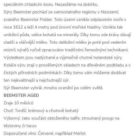
speciálním chladicím boxu. Nezasíláme na dobírku.
Sýry Beemster pochází ze samostatného regionu v Nizozemí,
zvaného Beemster Polder. Toto území vzniklo odplavením moře v
roce 1612 a leží 4 metry pod úrovní mořské hladiny. Vznikla tak
unikátní půda, velice bohatá na minerály. Díky tomu zde krávy dávají
sladší a vláčnější mléko. Toto delikátní mléko je poté pod vedením
mistrů sýrařů ručně zpracováno tradičními řemeslnými technikami.
Výsledkem jsou nadýchané a výjimečně chutné holandské sýry.
Koláče sýru zrají v prověřených skladech na dřevěném podkladu a v
čistých přírodních podmínkách. Díky tomu vám můžeme dodávat
ten nejkvalitnejší a nejchutnejší sýr.
Sýr Beemster vyhrál, mnoho ocenění po celém světě.
BEEMSTER AGED
Zraje 10 měsíců
Chuť: Tvrdší, krémový a chutově bohatý
Výborný: Jako součást obloženého talíře, strouhaný posyp na
těstoviny či tacos
Doporučené víno: Červené, například Merlot