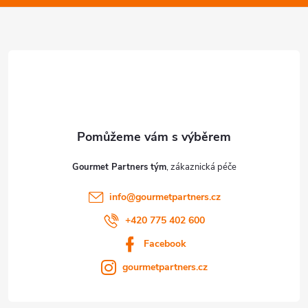
t
í
Gourmet Partners tým
info
@
gourmetpartners.cz
+420 775 402 600
Facebook
gourmetpartners.cz