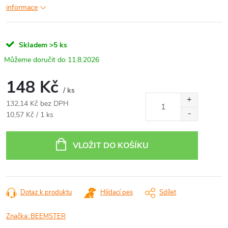
informace
Skladem
>5 ks
11.8.2026
148 Kč
/ ks
132,14 Kč bez DPH
Měrná
10,57 Kč / 1 ks
cena:
VLOŽIT DO KOŠÍKU
Dotaz k produktu
Hlídací pes
Sdílet
Značka:
BEEMSTER