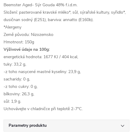
Beemster Aged- Sýr Gouda 48% f.i.d.m.
Složení: pasterované kravské mléko*, sůl, sýrařské kultury, syřidlo*,
dusičnan sodný (E251), barviva: annatto (E160b).
*Alergeny
Země původu: Nizozemsko
Hmotnost: 150g
Výživové údaje na 100g:
energetická hodnota: 1677 KJ / 404 kcal,
tuky: 33,2 g,
-z toho nasycené mastné kyseliny: 23,9 g,
sacharidy: 0 g,
-z toho cukry: 0 g,
bílkoviny: 26,3 g,
sůl: 1,9 g.
Uchovávejte v chladničce při teplotě 2-7°C.
Parametry produktu