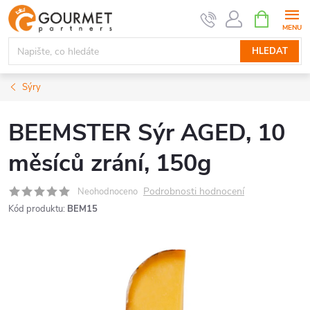
Přejít
NÁKUPNÍ
KOŠÍK
na
obsah
HLEDAT
Sýry
BEEMSTER Sýr AGED, 10
měsíců zrání, 150g
Podrobnosti hodnocení
Neohodnoceno
Kód produktu:
BEM15