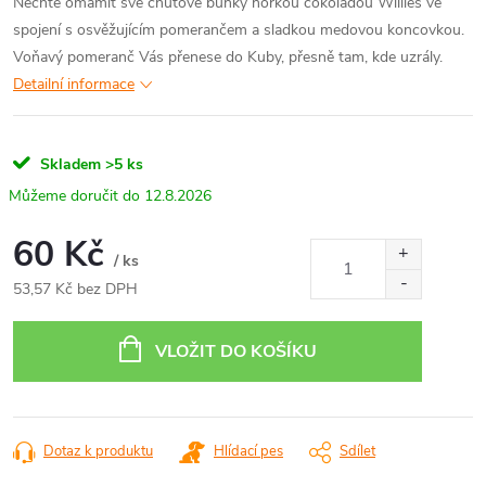
Nechte omámit své chuťové buňky hořkou čokoládou Willies ve
spojení s osvěžujícím pomerančem a sladkou medovou koncovkou.
Voňavý pomeranč Vás přenese do Kuby, přesně tam, kde uzrály.
Detailní informace
Skladem
>5 ks
12.8.2026
60 Kč
/ ks
53,57 Kč bez DPH
Měrná
cena:
VLOŽIT DO KOŠÍKU
Dotaz k produktu
Hlídací pes
Sdílet