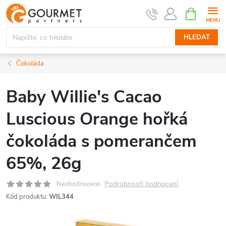
Přejít
NÁKUPNÍ
KOŠÍK
na
obsah
HLEDAT
Čokoláda
Baby Willie's Cacao
Luscious Orange hořká
čokoláda s pomerančem
65%, 26g
Podrobnosti hodnocení
Neohodnoceno
Kód produktu:
WIL344