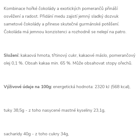
Kombinace hořké čokolády a exotických pomerančů přináší
osvěžení a radost. Přidání medu zajistí jemný sladký dozvuk
sametové čokolády a přinese skutečné gurmánské potěšení.
Čokoláda má jemnou konzistenci a rozhodně se nelepí na patro.
Složení:
kakaová hmota, třtinový cukr, kakaové máslo, pomerančový
olej 0,1 %. Obsah kakaa min. 65 %. Může obsahovat stopy ořechů.
Výživové údaje na 100g:
energetická hodnota: 2320 kJ (568 kcal),
tuky 38,5g - z toho nasycené mastné kyseliny 23,1g,
sacharidy 40g - z toho cukry 34g,