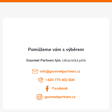
t
í
Gourmet Partners tým
info
@
gourmetpartners.cz
+420 775 402 600
Facebook
gourmetpartners.cz