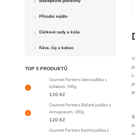
Bezlepkové potraviny
Přírodní mýdlo
Dárkové sady a koše
Káva, čaj a kakao
V
p
TOP 5 PRODUKTŮ
L
Gourmet Partners Jelení paštika s
p
koňakem, 180g
p
120 Kč
Gourmet Partners Bažantí paštika s
Armagnacem, 180g
S
120 Kč
k
Gourmet Partners Kachní paštika s
o