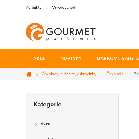
Přejít
Kontakty
Velkoobchod
na
obsah
AKCE
NOVINKY
DÁRKOVÉ SADY A
Čokolády, sušenky, cukrovinky
Čokoláda
Ba
Domů
P
Přeskočit
Kategorie
kategorie
o
Akce
s