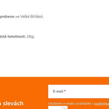
yrobeno
ve Velké Británii.
istá hmotnost:
26g.
E-mail
a slevách
Vložením e-mailu souhlasíte s
podmínka