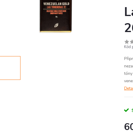
L
2
Kód 
Přip
neza
tóny
vene
Deta
6