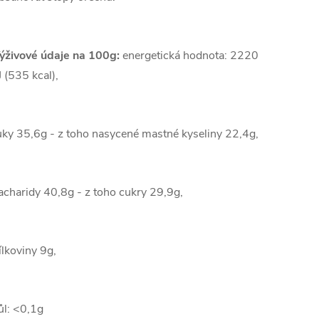
ýživové údaje na 100g:
energetická hodnota: 2220
J (535 kcal),
uky 35,6g - z toho nasycené mastné kyseliny 22,4g,
acharidy 40,8g - z toho cukry 29,9g,
ílkoviny 9g,
ůl: <0,1g