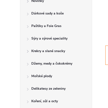
Novinky
t
Dárkové sady a koše
r
a
Paštiky a Foie Gras
n
Sýry a sýrové speciality
n
Krekry a slané snacky
í
Džemy, medy a čokokrémy
p
Mořské plody
a
Delikatesy ze zeleniny
n
Koření, sůl a octy