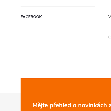
FACEBOOK
V
Č
Z
Mějte přehled o novinkách