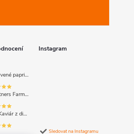
odnocení
Instagram
Gurmano Červené papričky plněné sýrem HOT palivé, 290g
Gourmet Partners Farmářská paštika s hříbky, 180g
CAVIPOINT Kaviár z divok. lososa "KETA GOLD", 200g
Sledovat na Instagramu