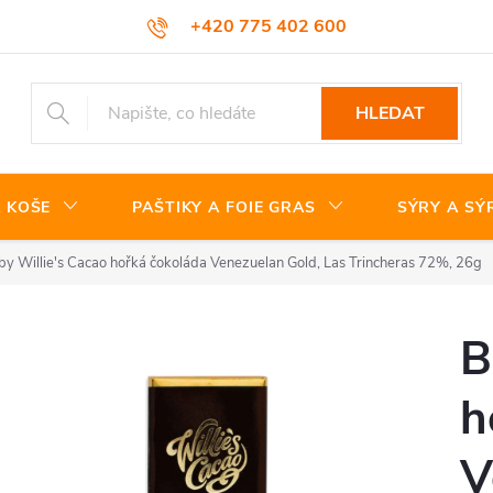
+420 775 402 600
HLEDAT
 KOŠE
PAŠTIKY A FOIE GRAS
SÝRY A SÝ
by Willie's Cacao hořká čokoláda Venezuelan Gold, Las Trincheras 72%, 26g
B
h
V