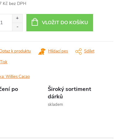
7 Kč bez DPH
ná
:
VLOŽIT DO KOŠÍKU
Dotaz k produktu
Hlídací pes
Sdílet
Tisk
ka:
Willies Cacao
čení po
Široký sortiment
dárků
skladem