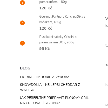
pomerančem, 180g
120 Kč
Gourmet Partners Kančí paštika s
V
koňakem, 180g
k
120 Kč
Rustikální tyčinky Grissini s
parmazánem DOP, 200g
t
95 Kč
s
BLOG
FIORINI - HISTORIE A VÝROBA
b
SNOWDONIA - NEJLEPŠÍ CHEDDAR Z
WALESU
JAK PERFEKTNĚ PŘIPRAVIT PLYNOVÝ GRIL
NA GRILOVACÍ SEZONU?
s