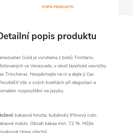
POPIS PRODUKTU
Detailní popis produktu
enezuelan Gold je vyrobena z bobů Trinitario,
ěstovaných ve Venezuele, v okolí lázeňské vesničky
as Trincheras. Nespěchejte na ni a dejte ji čas
řesvědčit Vás o svých kvalitách při degustaci a
omalém rozpouštění na jazyku.
ložení:
kakaová hmota, kubánský třtinový cukr,
akaové máslo. Obsah kakaa min. 72 %. Může
bsahovat stopy ořechů.