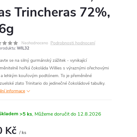
as Trincheras 72%,
6g
Podrobnosti hodnocení
Neohodnoceno
produktu:
WIL32
ravte se na silný gurmánský zážitek - vynikající
měnitelně hořká čokoláda Willies s výraznými ořechovými
 a lehkým kouřovým podtónem. To je přeměněné
zuelské zlato Trinitario do jedinečné čokoládové tabulky.
ilní informace
Skladem
>5 ks
12.8.2026
0 Kč
/ ks