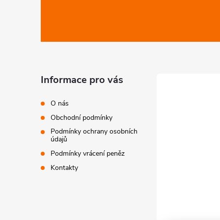
á
p
a
t
Informace pro vás
í
O nás
Obchodní podmínky
Podmínky ochrany osobních
údajů
Podmínky vrácení peněz
Kontakty