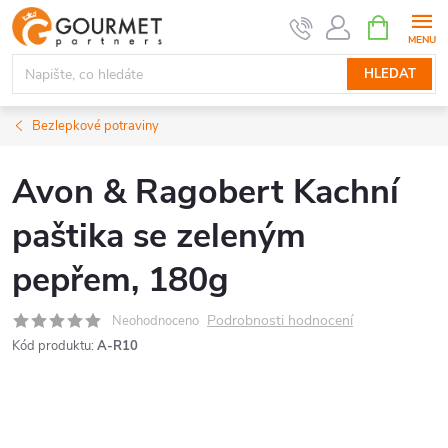
Přejít
NÁKUPNÍ
KOŠÍK
na
obsah
HLEDAT
Bezlepkové potraviny
Avon & Ragobert Kachní
paštika se zeleným
pepřem, 180g
Podrobnosti hodnocení
Neohodnoceno
Kód produktu:
A-R10