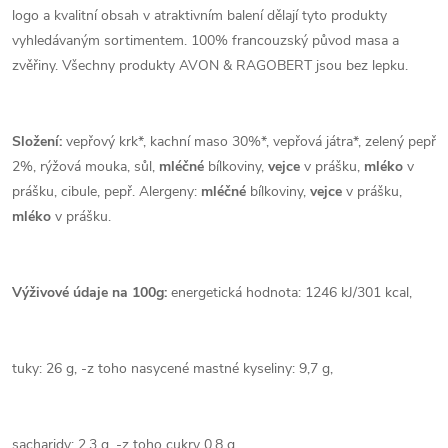
logo a kvalitní obsah v atraktivním balení dělají tyto produkty
vyhledávaným sortimentem. 100% francouzský původ masa a
zvěřiny. Všechny produkty AVON & RAGOBERT jsou bez lepku.
Složení:
vepřový krk*, kachní maso 30%*, vepřová játra*, zelený pepř
2%, rýžová mouka, sůl,
mléčné
bílkoviny,
vejce
v prášku,
mléko
v
prášku, cibule, pepř. Alergeny:
mléčné
bílkoviny,
vejce
v prášku,
mléko
v prášku.
Výživové údaje na 100g:
energetická hodnota: 1246 kJ/301 kcal,
tuky: 26 g, -z toho nasycené mastné kyseliny: 9,7 g,
sacharidy: 2,3 g, -z toho cukry 0,8 g,