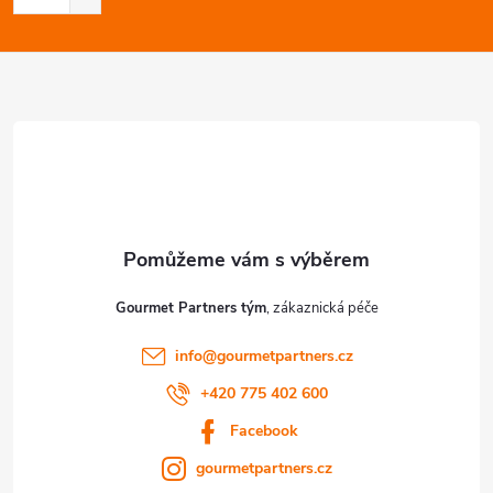
t
í
Gourmet Partners tým
info
@
gourmetpartners.cz
+420 775 402 600
Facebook
gourmetpartners.cz