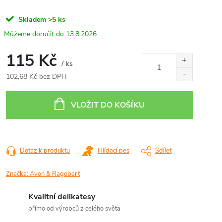
Skladem
>5 ks
13.8.2026
115 Kč
/ ks
102,68 Kč bez DPH
Měrná
cena:
VLOŽIT DO KOŠÍKU
Dotaz k produktu
Hlídací pes
Sdílet
Značka:
Avon & Ragobert
Kvalitní delikatesy
přímo od výrobců z celého světa