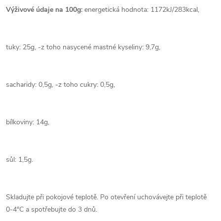
Výživové údaje na 100g:
energetická hodnota: 1172kJ/283kcal,
tuky: 25g, -z toho nasycené mastné kyseliny: 9,7g,
sacharidy: 0,5g, -z toho cukry: 0,5g,
bílkoviny: 14g,
sůl: 1,5g.
Skladujte při pokojové teplotě. Po otevření uchovávejte při teplotě
0-4°C a spotřebujte do 3 dnů.