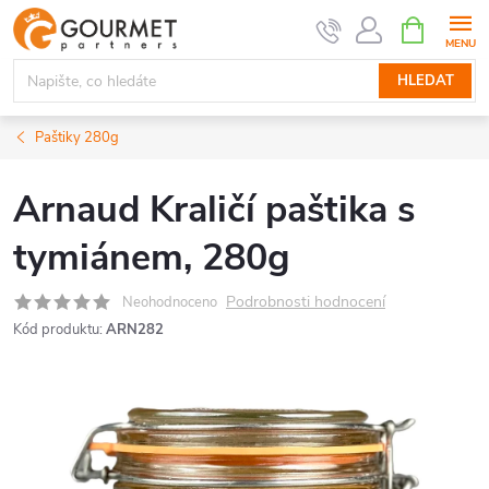
Přejít
NÁKUPNÍ
KOŠÍK
na
obsah
HLEDAT
Paštiky 280g
Arnaud Kraličí paštika s
tymiánem, 280g
Podrobnosti hodnocení
Neohodnoceno
Kód produktu:
ARN282