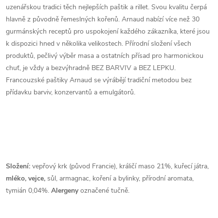
uzenářskou tradici těch nejlepších paštik a rillet. Svou kvalitu čerpá
hlavně z původně řemeslných kořenů. Arnaud nabízí více než 30
gurmánských receptů pro uspokojení každého zákazníka, které jsou
k dispozici hned v několika velikostech. Přírodní složení všech
produktů, pečlivý výběr masa a ostatních přísad pro harmonickou
chuť, je vždy a bezvýhradně BEZ BARVIV a BEZ LEPKU.
Francouzské paštiky Arnaud se výrábějí tradiční metodou bez
přídavku barviv, konzervantů a emulgátorů.
Složení:
vepřový krk (původ Francie), králičí maso 21%, kuřecí játra,
mléko, vejce,
sůl, armagnac, koření a bylinky, přírodní aromata,
tymián 0,04%.
Alergeny
označené tučně.