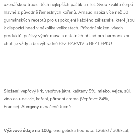
uzenářskou tradici těch nejlepších paštik a rillet. Svou kvalitu čerpá
hlavně z původně řemeslných kořenů. Arnaud nabízí více než 30
gurmánských receptů pro uspokojení každého zákazníka, které jsou
k dispozici hned v několika velikostech. Přírodní složení všech
produktů, pečlivý výběr masa a ostatních přísad pro harmonickou
chuť, je vždy a bezvýhradně BEZ BARVIV a BEZ LEPKU.
Složení:
vepřový krk, vepřové játra, kaštany 5%,
mléko
,
vejce
, sůl,
víno eau-de-vie, koření, přírodní aroma (Vepřové: 84%,
Francie).
Alergeny
označené tučně.
Výživové údaje na 100g:
energetická hodnota: 1268kJ / 306kcal,