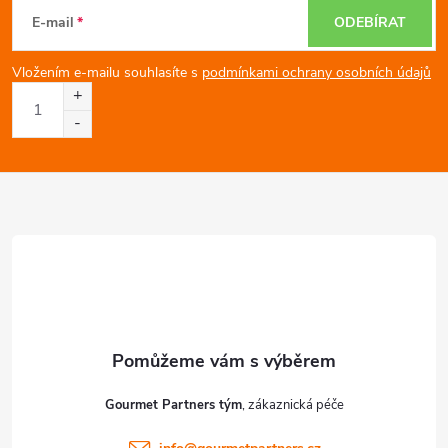
á
E-mail
ODEBÍRAT
p
Vložením e-mailu souhlasíte s
podmínkami ochrany osobních údajů
a
t
í
Gourmet Partners tým