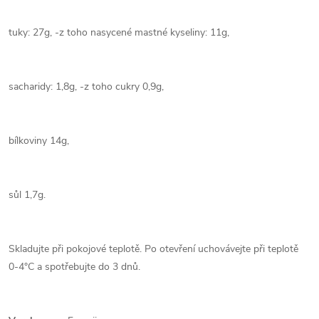
tuky: 27g, -z toho nasycené mastné kyseliny: 11g,
sacharidy: 1,8g, -z toho cukry 0,9g,
bílkoviny 14g,
sůl 1,7g.
Skladujte při pokojové teplotě. Po otevření uchovávejte při teplotě
0-4°C a spotřebujte do 3 dnů.