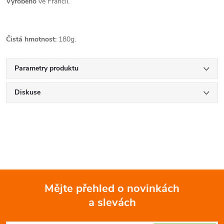
Vyrobeno
ve Francii.
Čistá hmotnost:
180g.
Parametry produktu
Diskuse
Mějte přehled o novinkách
a slevách
Z