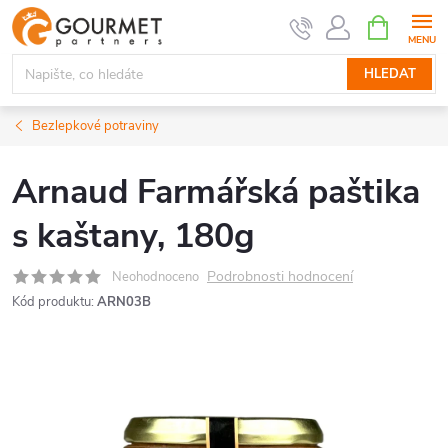
Přejít
NÁKUPNÍ
KOŠÍK
na
obsah
HLEDAT
Bezlepkové potraviny
Arnaud Farmářská paštika
s kaštany, 180g
Podrobnosti hodnocení
Neohodnoceno
Kód produktu:
ARN03B