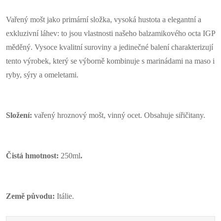
Vařený mošt jako primární složka, vysoká hustota a elegantní a
exkluzivní láhev: to jsou vlastnosti našeho balzamikového octa IGP
měděný. Vysoce kvalitní suroviny a jedinečné balení charakterizují
tento výrobek, který se výborně kombinuje s marinádami na maso i
ryby, sýry a omeletami.
Složení:
vařený hroznový mošt, vinný ocet. Obsahuje siřičitany.
Čistá hmotnost:
250ml
.
Země původu:
Itálie.