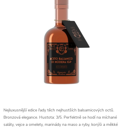
Nejluxusnější edice řady těch nejhustších balsamicových octů.
Bronzová elegance. Hustota: 3/5. Perfektně se hodí na míchané
saláty, vejce a omelety, marinády na maso a ryby, korýši a měkké