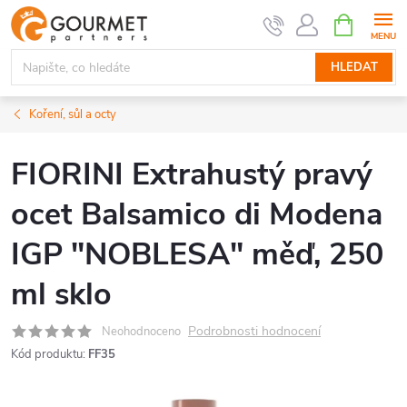
Přejít
NÁKUPNÍ
KOŠÍK
na
obsah
HLEDAT
Koření, sůl a octy
FIORINI Extrahustý pravý
ocet Balsamico di Modena
IGP "NOBLESA" měď, 250
ml sklo
Podrobnosti hodnocení
Neohodnoceno
Kód produktu:
FF35