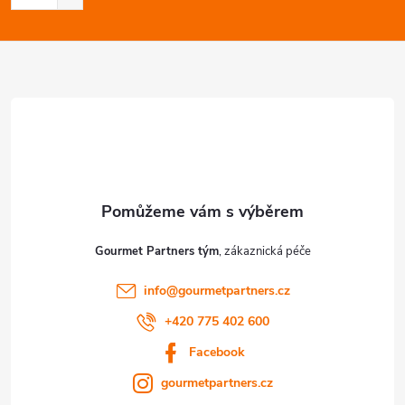
t
í
Gourmet Partners tým
info
@
gourmetpartners.cz
+420 775 402 600
Facebook
gourmetpartners.cz